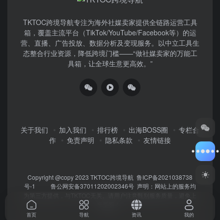
TKTOC跨境导航​专注为海外社媒卖家提供全链路运营工具
箱，覆盖主流平台（TikTok/YouTube/Facebook等）​的运
营、直播、广告投放、数据分析及变现服务。以中立工具生
态整合行业资源，降低跨境门槛——“做社媒卖家的万能工
具箱，让全球生意更高效。”
关于我们
加入我们
排行榜
出海BOSS圈
专栏合
作
免责声明
隐私条款
友情链接
Copyright @copy 2023
TKTOC跨境导航
鲁ICP备2021038738
号-1
鲁公网安备37011202002346号
声明：网站上的服务均
为第三方提供，与TKTOC无关。请用户注意甄别服务质量，避免上
当受骗！
首页
导航
资讯
我的