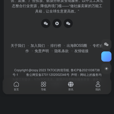
营、直播、广告投放、数据分析及变现服务。以中立工具生
态整合行业资源，降低跨境门槛——“做社媒卖家的万能工
具箱，让全球生意更高效。”
关于我们
加入我们
排行榜
出海BOSS圈
专栏合
作
免责声明
隐私条款
友情链接
Copyright @copy 2023
TKTOC跨境导航
鲁ICP备2021038738
号-1
鲁公网安备37011202002346号
声明：网站上的服务均
为第三方提供，与TKTOC无关。请用户注意甄别服务质量，避免上
当受骗！
首页
导航
资讯
我的