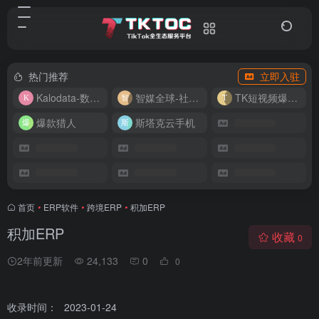
热门推荐
立即入驻
Kalodata-数据分析平台
智媒全球-社媒管理平台
TK短视频爆款复刻
爆款猎人
斯塔克云手机
首页
•
ERP软件
•
跨境ERP
•
积加ERP
积加ERP
收藏
0
2年前更新
24,133
0
0
收录时间：
2023-01-24