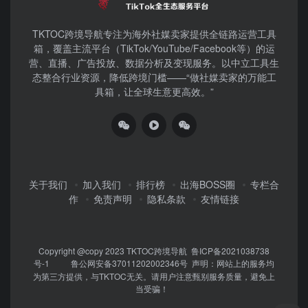
TKTOC跨境导航​专注为海外社媒卖家提供全链路运营工具
箱，覆盖主流平台（TikTok/YouTube/Facebook等）​的运
营、直播、广告投放、数据分析及变现服务。以中立工具生
态整合行业资源，降低跨境门槛——“做社媒卖家的万能工
具箱，让全球生意更高效。”
关于我们
加入我们
排行榜
出海BOSS圈
专栏合
作
免责声明
隐私条款
友情链接
Copyright @copy 2023
TKTOC跨境导航
鲁ICP备2021038738
号-1
鲁公网安备37011202002346号
声明：网站上的服务均
为第三方提供，与TKTOC无关。请用户注意甄别服务质量，避免上
当受骗！