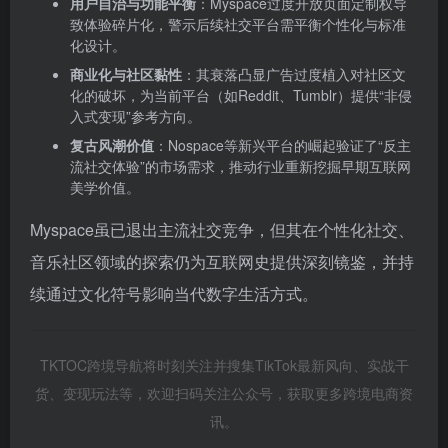
用户自治与功能平衡
‌：Myspace过度开放页面定制权导
致体验碎片化，警示后续社交平台需平衡个性化与标准
化设计。
商业化与社区黏性
‌：其衰落凸显广告过度植入对社区文
化的破坏，为当前平台（如Reddit、Tumblr）提供“非侵
入式变现”参考方向。
复古风潮价值
‌：Nospace等新兴平台的崛起验证了“反主
流社交体验”的市场需求，推动行业重新挖掘早期互联网
美学价值。
Myspace虽已退出主流社交竞争，但其在个性化社交、
音乐社区领域的探索仍为互联网史提供深刻镜鉴，并持
续通过文化符号影响当代数字生活方式。
TKTOC跨境导航将时刻关注并搜集TikTok最新风向、实战干
货、变现玩法等，欢迎扫码关注公众号，获取更多跨境电商资
讯。