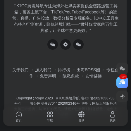
TKTOC跨境导航​专注为海外社媒卖家提供全链路运营工具
箱，覆盖主流平台（TikTok/YouTube/Facebook等）​的运
营、直播、广告投放、数据分析及变现服务。以中立工具生
态整合行业资源，降低跨境门槛——“做社媒卖家的万能工
具箱，让全球生意更高效。”
关于我们
加入我们
排行榜
出海BOSS圈
专栏合
作
免责声明
隐私条款
友情链接
37°
Copyright @copy 2023
TKTOC跨境导航
鲁ICP备2021038738
号-1
鲁公网安备37011202002346号
声明：网站上的服务均
为第三方提供，与TKTOC无关。请用户注意甄别服务质量，避免上
当受骗！
首页
导航
资讯
我的