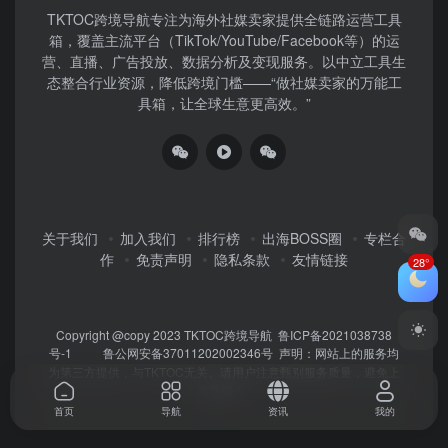
TKTOC跨境导航​专注为海外社媒卖家提供全链路运营工具
箱，覆盖主流平台（TikTok/YouTube/Facebook等）​的运
营、直播、广告投放、数据分析及变现服务。以中立工具生
态整合行业资源，降低跨境门槛——“做社媒卖家的万能工
具箱，让全球生意更高效。”
关于我们
加入我们
排行榜
出海BOSS圈
专栏合
作
免责声明
隐私条款
友情链接
28°
Copyright @copy 2023
TKTOC跨境导航
鲁ICP备2021038738
号-1
鲁公网安备37011202002346号
声明：网站上的服务均
为第三方提供，与TKTOC无关。请用户注意甄别服务质量，避免上
当受骗！
首页
导航
资讯
我的