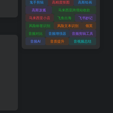
鬼手剪辑
高精度抠图
高斯绘画
高斯泼溅
马来西亚跨境站收款
马来西亚小店
飞鱼出海
飞书妙记
风险标签识别
风险文本识别
领英
音频对比
音频增强器
音频剪辑工具
音频AI
音质提升
音视频总结