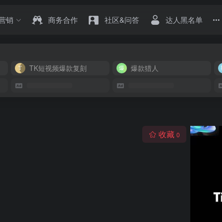
营销
商务合作
社区&问答
达人黑名单
TK短视频爆款复刻
爆款猎人
收藏
0