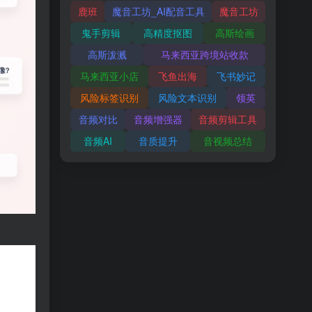
鹿班
魔音工坊_AI配音工具
魔音工坊
鬼手剪辑
高精度抠图
高斯绘画
高斯泼溅
马来西亚跨境站收款
马来西亚小店
飞鱼出海
飞书妙记
风险标签识别
风险文本识别
领英
音频对比
音频增强器
音频剪辑工具
音频AI
音质提升
音视频总结