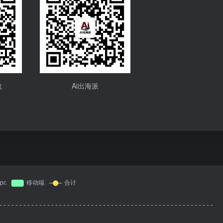
航
Ai出海派