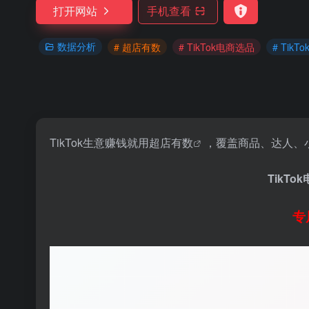
打开网站
手机查看
数据分析
# 超店有数
# TikTok电商选品
# Tik
TikTok生意赚钱就用
超店有数
，覆盖商品、达人、小
TikTo
专