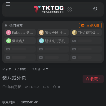
热门推荐
立即入驻
Kalodata-数据分析平台
智媒全球-社媒管理平台
TK短视频爆款复刻
爆款猎人
斯塔克云手机
首页
•
知产财税
•
工作外包
•
正文
猪八戒外包
收藏
0
3年前更新
14,628
0
0
收录时间：
2022-01-01