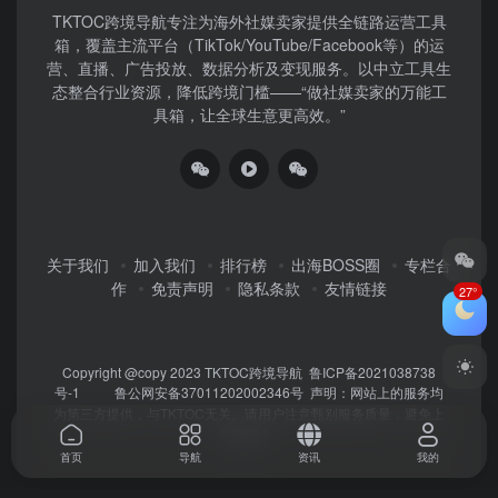
TKTOC跨境导航​专注为海外社媒卖家提供全链路运营工具
箱，覆盖主流平台（TikTok/YouTube/Facebook等）​的运
营、直播、广告投放、数据分析及变现服务。以中立工具生
态整合行业资源，降低跨境门槛——“做社媒卖家的万能工
具箱，让全球生意更高效。”
关于我们
加入我们
排行榜
出海BOSS圈
专栏合
作
免责声明
隐私条款
友情链接
27°
Copyright @copy 2023
TKTOC跨境导航
鲁ICP备2021038738
号-1
鲁公网安备37011202002346号
声明：网站上的服务均
为第三方提供，与TKTOC无关。请用户注意甄别服务质量，避免上
当受骗！
首页
导航
资讯
我的