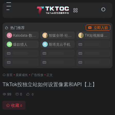
热门推荐
立即入驻
Kalodata-数据分析平台
智媒全球-社媒管理平台
TK短视频爆款复刻
爆款猎人
斯塔克云手机
首页
•
卖家成长
•
广告投放
•
正文
TikTok投独立站如何设置像素和API【上】
99
0
0
收藏
0