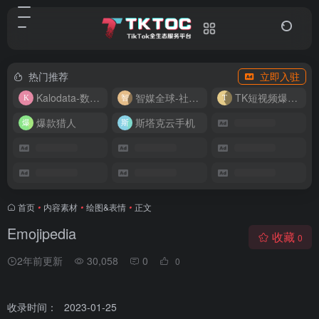
热门推荐
立即入驻
Kalodata-数据分析平台
智媒全球-社媒管理平台
TK短视频爆款复刻
爆款猎人
斯塔克云手机
首页
•
内容素材
•
绘图&表情
•
正文
Emojipedia
收藏
0
2年前更新
30,058
0
0
收录时间：
2023-01-25