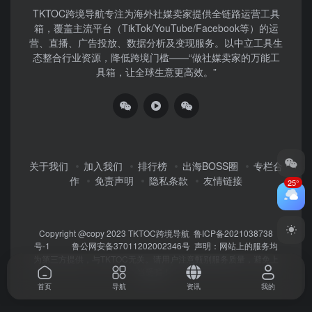
TKTOC跨境导航​专注为海外社媒卖家提供全链路运营工具
箱，覆盖主流平台（TikTok/YouTube/Facebook等）​的运
营、直播、广告投放、数据分析及变现服务。以中立工具生
态整合行业资源，降低跨境门槛——“做社媒卖家的万能工
具箱，让全球生意更高效。”
关于我们
加入我们
排行榜
出海BOSS圈
专栏合
作
免责声明
隐私条款
友情链接
25°
Copyright @copy 2023
TKTOC跨境导航
鲁ICP备2021038738
号-1
鲁公网安备37011202002346号
声明：网站上的服务均
为第三方提供，与TKTOC无关。请用户注意甄别服务质量，避免上
当受骗！
首页
导航
资讯
我的