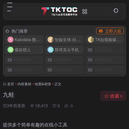
热门推荐
立即入驻
Kalodata-数据分析平台
智媒全球-社媒管理平台
TK短视频爆款复刻
爆款猎人
斯塔克云手机
首页
•
内容素材
•
绘图&表情
•
正文
九蛙
收藏
0
3年前更新
18,413
0
0
提供多个简单有趣的在线小工具