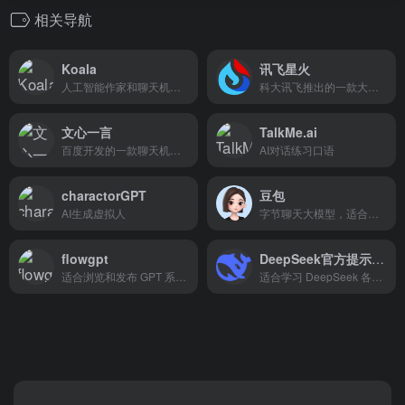
相关导航
Koala
讯飞星火
人工智能作家和聊天机器人
科大讯飞推出的一款大模型
文心一言
TalkMe.ai
百度开发的一款聊天机器人
AI对话练习口语
charactorGPT
豆包
AI生成虚拟人
字节聊天大模型，适合中文聊天、写稿翻译与自动生成 PPT/短视频脚本，工作学习一站完成
flowgpt
DeepSeek官方提示词样例库
适合浏览和发布 GPT 系提示词，点赞排行聚合高质量模板并支持中文搜索。
适合学习 DeepSeek 各模型最佳实践，快速调优搜索、写作与 RAG 流程的指令。