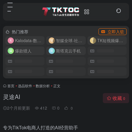
热门推荐
立即入驻
Kalodata-数据分析平台
智媒全球-社媒管理平台
TK短视频爆款复刻
爆款猎人
斯塔克云手机
首页
•
选品软件
•
数据分析
•
正文
灵途AI
收藏
0
2个月前更新
412
0
0
专为TikTok电商人打造的AI经营助手