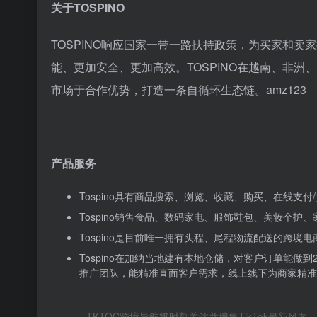
关于TOSPINO
TOSPINO响应国家一带一路扶持政策，为买家和
能、更加安全、更加高效。TOSPINO在越南、非
市场于合作优势，打造一条自循环生态链。amz123
产品服务
Tospino具有商品搜索、浏览、收藏、购买、在线支
Tospino销售食品、数码家电、服饰鞋包、美妆个护
Tospino是目前唯一拥有头程、尾程物流配送的跨
Tospino在加纳当地建有本地仓储，对客户订单能做
推广团队，能精准直面客户需求，线上线下为商家精准
TKTOC跨境导航将时刻关注并搜集TikTok最新