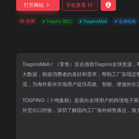
打开网站
手机查看
非洲
# Tospino B2C
# TospinoMall
# 非洲电商
TospinoMall
（零售）旨在借助Tospino全球资
大数据，根据消费者的喜好和需求，帮助工厂实现定
流，为海外新兴市场用户提供高效、智能、便捷的生
TOSPINO（卜鸣集购）是面向全球用户的跨境电子
外贸出口经验，深切了解国内工厂海外销售痛点，致