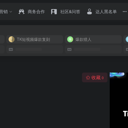
营销
商务合作
社区&问答
达人黑名单
TK短视频爆款复刻
爆款猎人
收藏
0