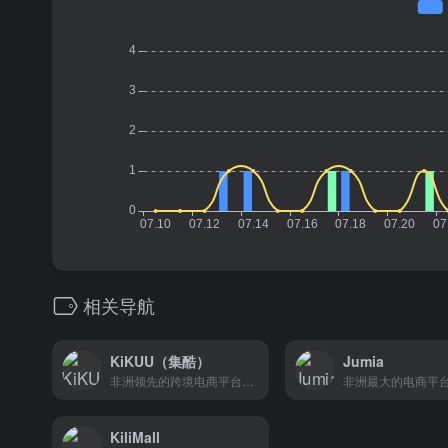
相关导航
KiKUU（集酷）
Jumia
非洲领先的跨境电商平台，整合线上支付渠道，自建物流派送体系，连接非洲与中国！
非洲最大的电商平
KiliMall