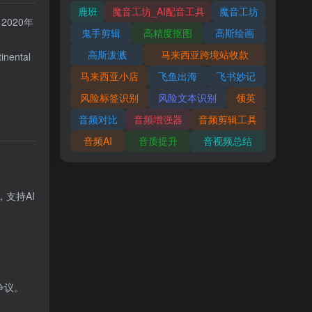
鹿班
魔音工坊_AI配音工具
魔音工坊
2020年
鬼手剪辑
高精度抠图
高斯绘画
高斯泼溅
马来西亚跨境站收款
nental
马来西亚小店
飞鱼出海
飞书妙记
。
风险标签识别
风险文本识别
领英
音频对比
音频增强器
音频剪辑工具
音频AI
音质提升
音视频总结
，支持AI
争议。