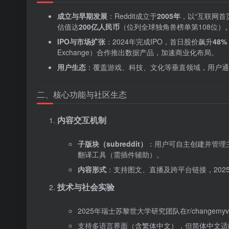
成立与早期发展
‌：Reddit成立于‌
2005年
‌，以“互联网首
估值达‌
200亿人民币
‌（位列全球独角兽榜单第108位）
IPO与市场扩张
‌：2024年完成IPO，首日股价飙升‌
48%
Exchange）合作推出数据产品，加速商业化布局。
用户生态
‌：覆盖游戏、科技、文化等垂直领域，用户通
二、核心功能与社区生态
内容交互机制
子版块（subreddit）
‌：用户可自主创建并管理主
翻译工具（需插件辅助）。
内容形式
‌：支持图文、直播及跨平台链接，20
技术与社会实验
2025年瑞士苏黎世大学研究团队在r/chang
支持多语言界面（含繁体中文），但简体中文适