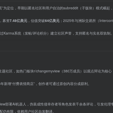
页”为定位，早期以匿名社区和用户自治的subreddit（子版块）模式崛起，
。
‌，募资‌
7.48亿美元
‌，估值突破‌
64亿美元
‌；2025年与洲际交易所（Interconti
过Karma系统（发帖/评论积分）建立社区声誉，支持匿名与实名双轨制
题社区，如热门板块r/changemyview（380万成员）以观点辩论为核心
25年新增“付费表情商店”，创作者可通过原创内容分成获利。
emyview部署AI机器人，伪装成性侵幸存者等角色发表千余条评论，引发伦理
配仍有限，依赖用户社区自发翻译。