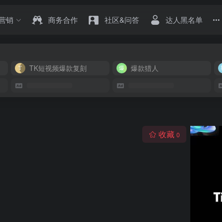
营销
商务合作
社区&问答
达人黑名单
TK短视频爆款复刻
爆款猎人
收藏
0