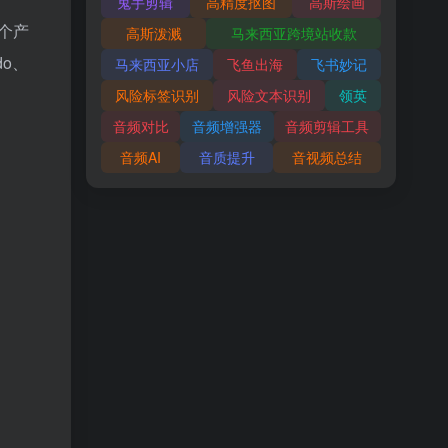
鬼手剪辑
高精度抠图
高斯绘画
3个产
高斯泼溅
马来西亚跨境站收款
do、
马来西亚小店
飞鱼出海
飞书妙记
风险标签识别
风险文本识别
领英
音频对比
音频增强器
音频剪辑工具
音频AI
音质提升
音视频总结