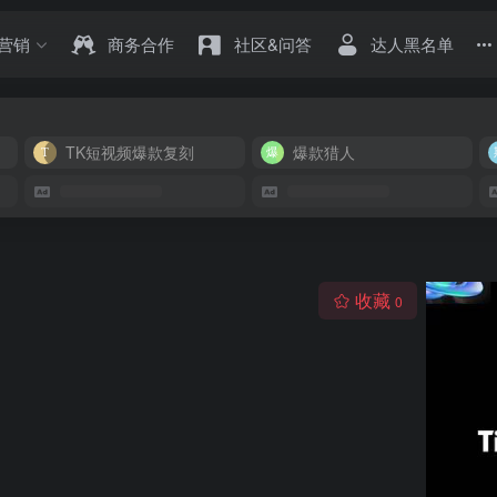
营销
商务合作
社区&问答
达人黑名单
TK短视频爆款复刻
爆款猎人
收藏
0