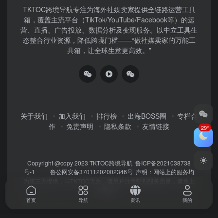
TKTOC跨境导航​专注为海外社媒卖家提供全链路运营工具
箱，覆盖主流平台（TikTok/YouTube/Facebook等）​的运
营、直播、广告投放、数据分析及变现服务。以中立工具生
态整合行业资源，降低跨境门槛——“做社媒卖家的万能工
具箱，让全球生意更高效。”
关于我们
加入我们
排行榜
出海BOSS圈
专栏合
作
免责声明
隐私条款
友情链接
29°
Copyright @copy 2023
TKTOC跨境导航
鲁ICP备2021038738
号-1
鲁公网安备37011202002346号
声明：网站上的服务均
为第三方提供，与TKTOC无关。请用户注意甄别服务质量，避免上
当受骗！
首页
导航
资讯
我的