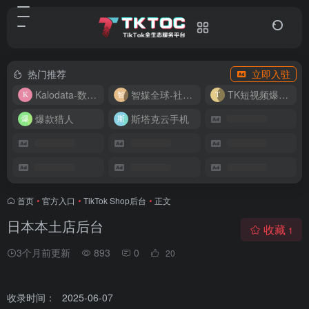
热门推荐
立即入驻
Kalodata-数据分析平台
智媒全球-社媒管理平台
TK短视频爆款复刻
爆款猎人
斯塔克云手机
首页
•
官方入口
•
TikTok Shop后台
•
正文
日本本土店后台
收藏
1
3个月前更新
893
0
20
收录时间：
2025-06-07