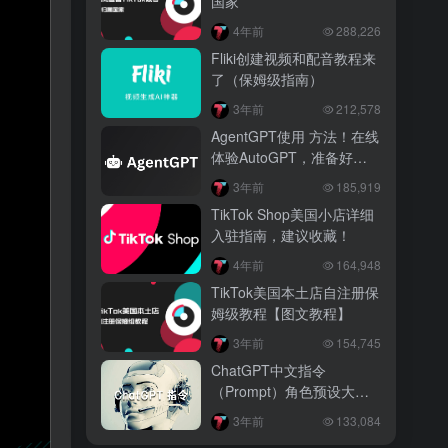
国家
4年前
288,226
Fliki创建视频和配音教程来
了（保姆级指南）
3年前
212,578
AgentGPT使用 方法！在线
体验AutoGPT，准备好
ChatGPT API key
3年前
185,919
TikTok Shop美国小店详细
入驻指南，建议收藏！
4年前
164,948
TikTok美国本土店自注册保
姆级教程【图文教程】
3年前
154,745
ChatGPT中文指令
（Prompt）角色预设大
全！让你的AI更懂你！
3年前
133,084