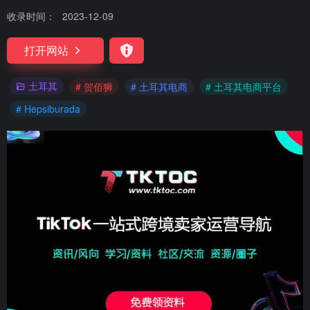
收录时间：
2023-12-09
打开网站
土耳其
# 贺佰狮
# 土耳其电商
# 土耳其电商平台
# Hepsiburada