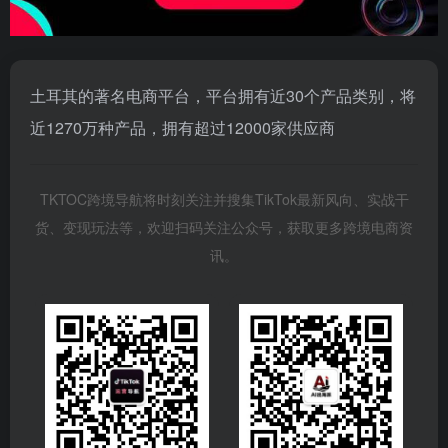
土耳其的著名电商平台，平台拥有近30个产品类别，将
近1270万种产品，拥有超过12000家供应商
TKTOC跨境导航将时刻关注并搜集TikTok最新风向、实战干
货、变现玩法等，欢迎扫码关注公众号，获取更多跨境电商资
讯。