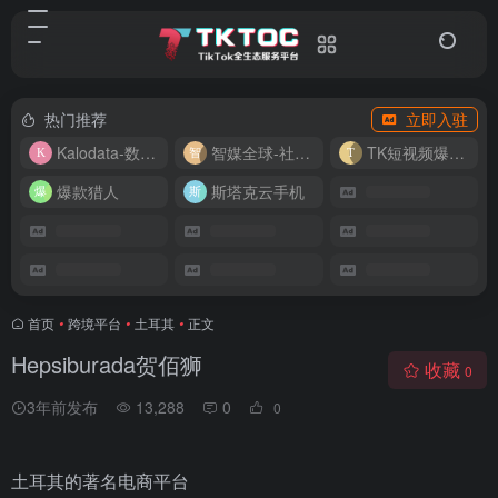
热门推荐
立即入驻
Kalodata-数据分析平台
智媒全球-社媒管理平台
TK短视频爆款复刻
爆款猎人
斯塔克云手机
首页
•
跨境平台
•
土耳其
•
正文
Hepsiburada贺佰狮
收藏
0
3年前发布
13,288
0
0
土耳其的著名电商平台