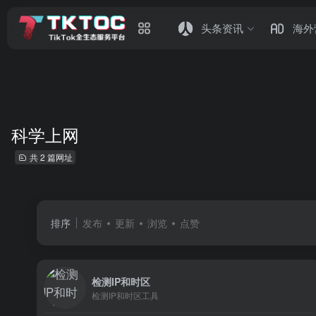
头条资讯
海外
科学上网
共 2 篇网址
排序
发布
更新
浏览
点赞
检测IP和时区
检测IP和时区工具