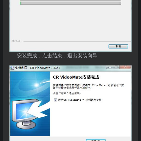
安装完成，点击结束，退出安装向导