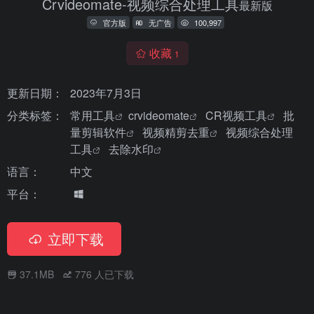
Crvideomate-视频综合处理工具
最新版
官方版
无广告
100,997
收藏
1
更新日期：
2023年7月3日
分类标签：
常用工具
crvideomate
CR视频工具
批
量剪辑软件
视频精剪去重
视频综合处理
工具
去除水印
语言：
中文
平台：
立即下载
37.1MB
776
人已下载