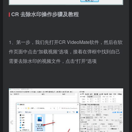
CR 去除水印操作步骤及教程
1、第一步，我们先打开CR VideoMate软件，然后在软
件页面中点击“加载视频”选项，接着在弹框中找到自己
需要去除水印的视频文件，点击“打开”选项