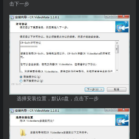
击下一步
选择安装位置，默认c盘，点击下一步