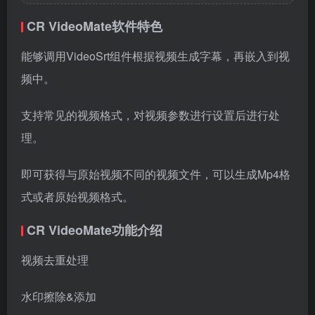
CR VideoMate软件特色
能够调用VideoSrt组件根据视频生成字幕，再嵌入到视
频中。
支持常见的视频格式，对视频参数进行设置后进行处
理。
即可获得与原始视频不同的视频文件，可以生成Mp4格
式或者原始视频格式。
CR VideoMate功能介绍
视频去重处理
水印擦除&添加