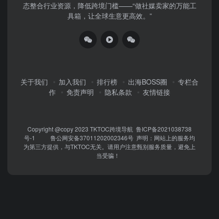
态整合行业资源，降低跨境门槛——“做社媒卖家的万能工
具箱，让全球生意更高效。”
关于我们
加入我们
排行榜
出海BOSS圈
专栏合
作
免责声明
隐私条款
友情链接
Copyright @copy 2023
TKTOC跨境导航
鲁ICP备2021038738
号-1
鲁公网安备37011202002346号
声明：网站上的服务均
为第三方提供，与TKTOC无关。请用户注意甄别服务质量，避免上
当受骗！