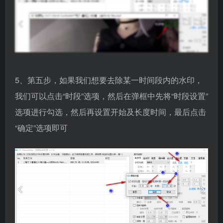
5、第五步，如果我们想要去除某一时间段内的水印，
我们可以点击“时段”选项，然后在弹框中先将“时段设置”
选项进行勾选，然后再设置开始及长度时间，最后点击
“确定”选项即可