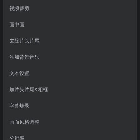
视频裁剪
画中画
去除片头片尾
添加背景音乐
文本设置
加片头片尾&相框
字幕烧录
画面风格调整
分辨率