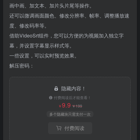
画中画、加文本、加片头片尾等操作。
还可以微调画面颜色、修改分辨率、帧率、调整播放速
度、修改码率等。
借助VideoSrt组件，您可以方便的为视频加入独立字
幕，并设置字幕显示样式等。
一些设置，可以实时预览效果。
解压密码：
隐藏内容！
付费阅读后才能查看！
9.9
￥
￥
199
多个隐藏块只需支付一次
付费阅读