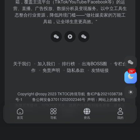
箱，覆盖主流平台（TikTok/YouTube/Facebook等）​的运
营、直播、广告投放、数据分析及变现服务。以中立工具生
态整合行业资源，降低跨境门槛——“做社媒卖家的万能工
具箱，让全球生意更高效。”
关于我们
加入我们
排行榜
出海BOSS圈
专栏合
作
免责声明
隐私条款
友情链接
26°
Copyright @copy 2023
TKTOC跨境导航
鲁ICP备2021038738
号-1
鲁公网安备37011202002346号
声明：网站上的服务均
为第三方提供，与TKTOC无关。请用户注意甄别服务质量，避免上
当受骗！
首页
导航
资讯
我的