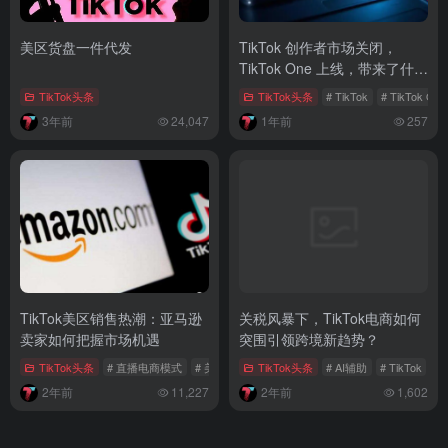
美区货盘一件代发
TikTok 创作者市场关闭，
TikTok One 上线，带来了什
么？
TikTok头条
TikTok头条
# TikTok
# TikTok One
3年前
24,047
1年前
257
TikTok美区销售热潮：亚马逊
关税风暴下，TikTok电商如何
卖家如何把握市场机遇
突围引领跨境新趋势？
TikTok头条
# 直播电商模式
# 美区小店
TikTok头条
# 亚马逊卖家
# AI辅助
# TikTok
#
2年前
11,227
2年前
1,602