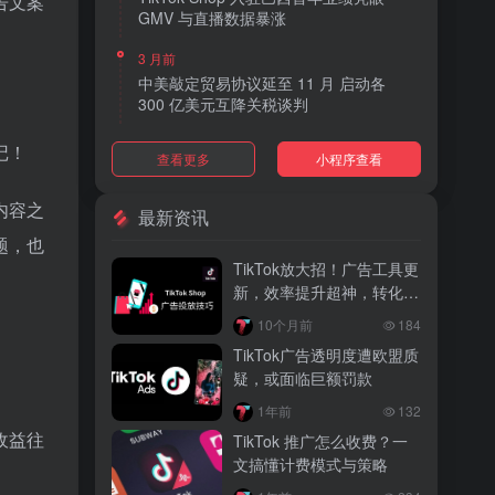
告文案
GMV 与直播数据暴涨
3 月前
中美敲定贸易协议延至 11 月 启动各
300 亿美元互降关税谈判
3 月前
记！
查看更多
小程序查看
TikTok Shop 上线 “三日达” 标签 履约
快、转化高、曝光多
内容之
最新资讯
3 月前
题，也
AI 购物代理化趋势明显 30% 美国消费
TikTok放大招！广告工具更
者接受 AI 代下单
新，效率提升超神，转化效
果绝了
3 月前
10个月前
184
TikTok Shop 爱尔兰全面开放入驻 本土
TikTok广告透明度遭欧盟质
品牌可零门槛开店
疑，或面临巨额罚款
3 月前
1年前
132
音乐节降噪耳塞风靡欧美 DTC 品牌单日
收益往
TikTok 推广怎么收费？一
营收突破 200 万元
文搞懂计费模式与策略
3 月前