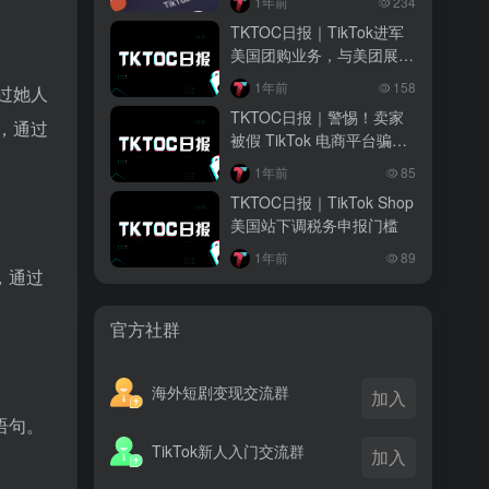
1年前
234
越南监管出手核查Shopee、TikTok
TKTOC日报｜TikTok进军
Shop涨价行为，佣金调整遭调查
美国团购业务，与美团展开
海外角逐
3 月前
1年前
158
过她人
TikTok Shop 印尼推出出海项目 助力本
TKTOC日报｜警惕！卖家
土品牌开拓东南亚市场
，通过
被假 TikTok 电商平台骗超
二十万
3 月前
1年前
85
TikTok Shop 英美周榜出炉 美妆家居成
TKTOC日报｜TikTok Shop
两大热销主力
美国站下调税务申报门槛
1年前
89
，通过
官方社群
海外短剧变现交流群
加入
语句。
TikTok新人入门交流群
加入