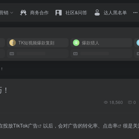
营销
商务合作
社区&问答
达人黑名单
TK短视频爆款复刻
爆款猎人
巧！
巧！
18,560
0
在投放
TikTok广告
以后，会对广告的转化率、
点击率
很是关