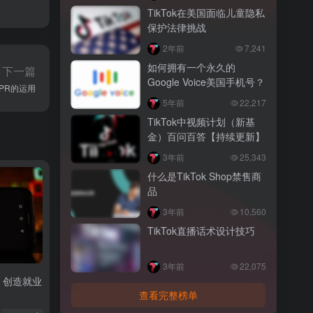
TikTok在美国面临儿童隐私
保护法律挑战
2年前
7,241
如何拥有一个永久的
下一篇
Google Voice美国手机号？
之PR的运用
5年前
22,217
TikTok中视频计划（新基
金）百问百答【持续更新】
3年前
25,343
什么是TikTok Shop禁售商
品
3年前
10,560
TikTok直播话术设计技巧
3年前
22,075
济：创造就业
查看完整榜单