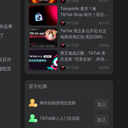
6个月前
167
越南监管出手核查Shopee、TikTok
Tokopedia 要关？被
Shop涨价行为，佣金调整遭调查
TikTok Shop 取代？背后真
相大揭秘！
3 月前
6个月前
115
称这将
TikTok Shop 印尼推出出海项目 助力本
TikTok 黑五多点开花,社交
土品牌开拓东南亚市场
了
电商浪潮正劲,美区GMV突
破35亿
3 月前
8个月前
248
TikTok Shop 英美周榜出炉 美妆家居成
黑五激战正酣，TikTok 美
两大热销主力
区卖家 “悲喜交加”，跨境电
而且许
商路在何方？
9个月前
203
侵犯言
官方社群
海外短剧变现交流群
加入
TikTok新人入门交流群
加入