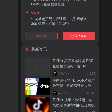
GMV 与直播数据暴涨
3 月前
中美敲定贸易协议延至 11 月 启动各
300 亿美元互降关税谈判
3 月前
查看更多
小程序查看
TikTok Shop 上线 “三日达” 标签 履约
快、转化高、曝光多
最新资讯
3 月前
AI 购物代理化趋势明显 30% 美国消费
TikTok 美区发布跨境 POP
者接受 AI 代下单
直播拍卖策略 详解 ACE 选
品与三大拍卖机制
3 月前
3个月前
205
TikTok Shop 爱尔兰全面开放入驻 本土
圈内爆火的TikTok小游戏广
品牌可零门槛开店
告变现，拆解清楚再入场，
别盲目跟风
3 月前
4个月前
546
音乐节降噪耳塞风靡欧美 DTC 品牌单日
TikTok 视频上传难题：移
营收突破 200 万元
民执法话题背后的信任危机
3 月前