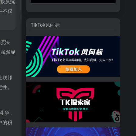
直接反抗
件不仅
TikTok风向标
一项法
，虽然显
止联邦
定性。
续斗争，
中的积