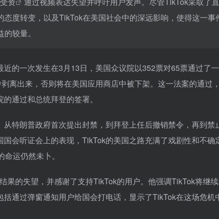
受资
通过视频表达失望并呼吁用户发声。尽管TikTok采取了
态度转变，以及TikTok在美国社会中的深远影响，使得这一事
益的较量。
最近的一次发生在3月13日，美国众议院以352票对65票通过了
跳动中剥离出来，否则将在美国应用商店中被下架。这一法案的通过
院的通过和总统拜登的签署。
不定。从特朗普政府首次提出封禁，到拜登上任后撤销禁令，再到禁
国国会听证会上的表现，TikTok的美国之路充满了戏剧性和不确
国的命运仍然未卜。
结果的失望，并感谢了支持TikTok的用户。他强调TikTok将继
括通过弹窗通知用户给国会打电话，显示了TikTok在这场危机