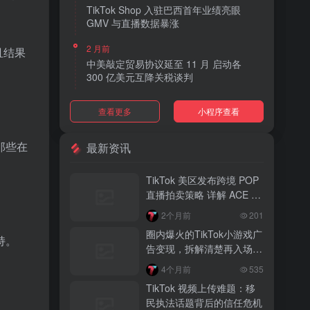
TikTok Shop 入驻巴西首年业绩亮眼
GMV 与直播数据暴涨
2 月前
且结果
中美敲定贸易协议延至 11 月 启动各
300 亿美元互降关税谈判
2 月前
查看更多
小程序查看
TikTok Shop 上线 “三日达” 标签 履约
快、转化高、曝光多
那些在
最新资讯
2 月前
AI 购物代理化趋势明显 30% 美国消费
TikTok 美区发布跨境 POP
者接受 AI 代下单
直播拍卖策略 详解 ACE 选
品与三大拍卖机制
2 月前
2个月前
201
TikTok Shop 爱尔兰全面开放入驻 本土
圈内爆火的TikTok小游戏广
品牌可零门槛开店
持。
告变现，拆解清楚再入场，
别盲目跟风
2 月前
4个月前
535
音乐节降噪耳塞风靡欧美 DTC 品牌单日
TikTok 视频上传难题：移
营收突破 200 万元
民执法话题背后的信任危机