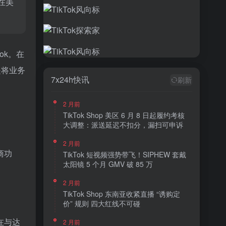
在美
ok。在
是将业务
7x24h快讯
刷新
2 月前
TikTok Shop 美区 6 月 8 日起履约考核
大调整：派送延迟不扣分，漏扫可申诉
2 月前
商功
TikTok 短视频强势带飞！SIPHEW 套戴
太阳镜 5 个月 GMV 破 85 万
2 月前
TikTok Shop 东南亚收紧直播 “诱购定
价” 规则 四大红线不可碰
在与达
2 月前