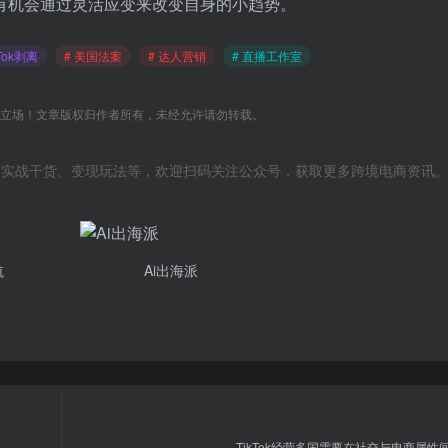
有机会通过灵活应变来改变自身的小趋势。
kTok剥离
# 美国法案
# 达人营销
# 直播工作室
C立场！文章版权归作者所有，未经允许请勿转载。
风向、实战干货、变现玩法等，欢迎扫码关注公众号，获取更多跨境电商资讯
航
Ai出海派
TikTok经营多国需要在社交与电商属性