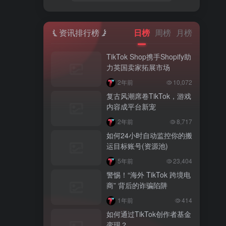
资讯排行榜
日榜
周榜
月榜
TikTok Shop携手Shopify助
力英国卖家拓展市场
2年前
10,072
复古风潮席卷TikTok，游戏
内容成平台新宠
2年前
8,717
如何24小时自动监控你的搬
运目标账号(资源池)
5年前
23,404
警惕！“海外 TikTok 跨境电
商” 背后的诈骗陷阱
1年前
414
如何通过TikTok创作者基金
变现？