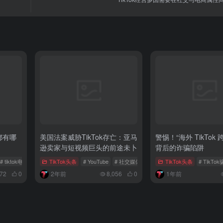
年都有哪
美国法案威胁TikTok存亡：亚马
警惕！“海外 TikTok
逊卖家与短视频巨头的前途未卜
背后的诈骗陷阱
# tiktok电商
# 私域电商
TikTok头条
# YouTube
# 社交媒体推广
# 短视频合作
TikTok头条
# TikTo
772
0
2年前
8,056
0
1年前