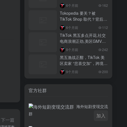
2 月前
6个月前
162
越南监管出手核查Shopee、TikTok
Tokopedia 要关？被
Shop涨价行为，佣金调整遭调查
TikTok Shop 取代？背后真
相大揭秘！
3 月前
6个月前
112
TikTok Shop 印尼推出出海项目 助力本
TikTok 黑五多点开花,社交
土品牌开拓东南亚市场
电商浪潮正劲,美区GMV突
破35亿
3 月前
。
8个月前
242
TikTok Shop 英美周榜出炉 美妆家居成
黑五激战正酣，TikTok 美
两大热销主力
区卖家 “悲喜交加”，跨境电
商路在何方？
9个月前
200
官方社群
海外短剧变现交流
群
加入
下一篇
间寻找平衡