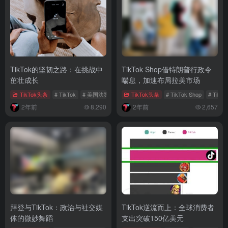
TikTok的坚韧之路：在挑战中
TikTok Shop借特朗普行政令
茁壮成长
喘息，加速布局拉美市场
TikTok头条
# TikTok
# 美国法案
# 商业竞争
TikTok头条
# TikTok Shop
# TikT
2年前
8,290
2年前
2,657
拜登与TikTok：政治与社交媒
TikTok逆流而上：全球消费者
体的微妙舞蹈
支出突破150亿美元