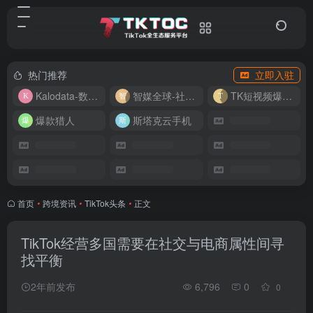
热门推荐
立即入驻
Kalodata-数据分析平台
智媒全球-社媒管理平台
TK短视频爆款复刻
爆款猎人
斯塔克云手机
首页
•
跨境资讯
•
TikTok头条
•
正文
TikTok经营多国需要在社交与电商属性间寻
找平衡
2年前发布
6,796
0
0