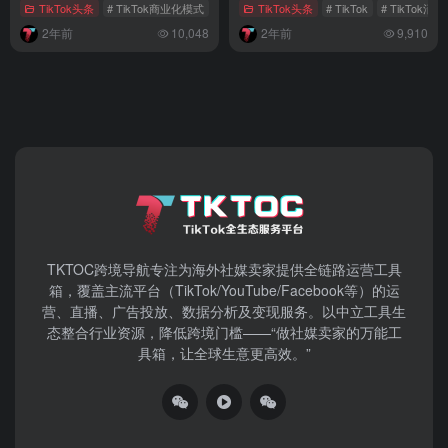
TikTok头条
# TikTok商业化模式
# TikTok娱乐直播
TikTok头条
# TikTok广告变现
# TikTok
# TikTok
2年前
10,048
2年前
9,910
TKTOC跨境导航​专注为海外社媒卖家提供全链路运营工具
箱，覆盖主流平台（TikTok/YouTube/Facebook等）​的运
营、直播、广告投放、数据分析及变现服务。以中立工具生
态整合行业资源，降低跨境门槛——“做社媒卖家的万能工
具箱，让全球生意更高效。”