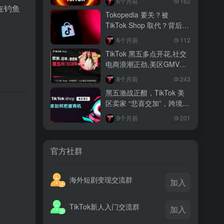
6个月前
162
在钓鱼
越南监管出手核查Shopee、TikTok
Tokopedia 要关？被
Shop涨价行为，佣金调整遭调查
TikTok Shop 取代？背后真
相大揭秘！
3 月前
6个月前
112
TikTok Shop 印尼推出出海项目 助力本
TikTok 黑五多点开花,社交
土品牌开拓东南亚市场
电商浪潮正劲,美区GMV突
破35亿
3 月前
8个月前
243
TikTok Shop 英美周榜出炉 美妆家居成
黑五激战正酣，TikTok 美
两大热销主力
区卖家 “悲喜交加”，跨境电
。
商路在何方？
9个月前
201
官方社群
海外短剧变现交流群
加入
TikTok新人入门交流群
加入