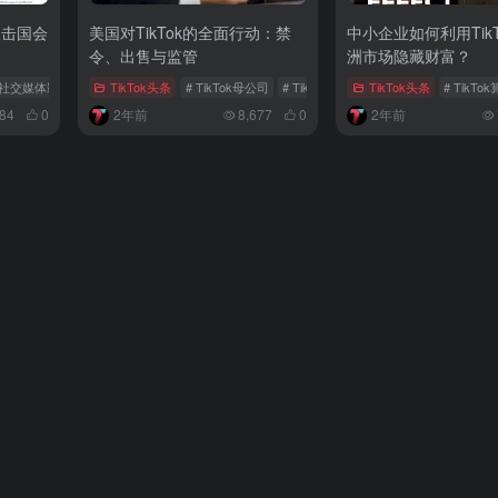
反击国会
美国对TikTok的全面行动：禁
中小企业如何利用Tik
令、出售与监管
洲市场隐藏财富？
op
 社交媒体影响力
# TikTok议案
TikTok头条
# TikTok母公司
# TikTok禁令
# 海外版抖音
TikTok头条
# TikT
384
0
2年前
8,677
0
2年前