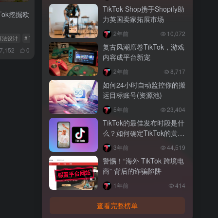
TikTok Shop携手Shopify助
Tok挖掘欧
力英国卖家拓展市场
2年前
10,072
ok算法设计
# TikTok中小企业
# SME
复古风潮席卷TikTok，游戏
7,152
0
内容成平台新宠
2年前
8,717
如何24小时自动监控你的搬
运目标账号(资源池)
5年前
23,404
TikTok的最佳发布时段是什
么？如何确定TikTok的黄金
发布时间？
3年前
44,519
警惕！“海外 TikTok 跨境电
商” 背后的诈骗陷阱
1年前
414
查看完整榜单