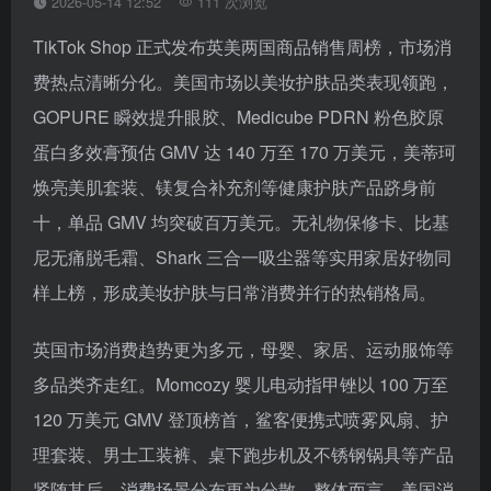
2026-05-14 12:52
111 次浏览
TikTok Shop 正式发布英美两国商品销售周榜，市场消
费热点清晰分化。美国市场以美妆护肤品类表现领跑，
GOPURE 瞬效提升眼胶、Medicube PDRN 粉色胶原
蛋白多效膏预估 GMV 达 140 万至 170 万美元，美蒂珂
焕亮美肌套装、镁复合补充剂等健康护肤产品跻身前
十，单品 GMV 均突破百万美元。无礼物保修卡、比基
尼无痛脱毛霜、Shark 三合一吸尘器等实用家居好物同
样上榜，形成美妆护肤与日常消费并行的热销格局。
英国市场消费趋势更为多元，母婴、家居、运动服饰等
多品类齐走红。Momcozy 婴儿电动指甲锉以 100 万至
120 万美元 GMV 登顶榜首，鲨客便携式喷雾风扇、护
理套装、男士工装裤、桌下跑步机及不锈钢锅具等产品
紧随其后，消费场景分布更为分散。整体而言，美国消