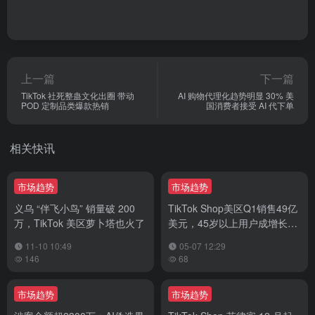
上一篇
下一篇
TikTok 社死整蛊文化出圈 带动
AI 购物代理化趋势明显 30% 美
POD 定制品类爆款热销
国消费者接受 AI 代下单
相关快讯
市场趋势
市场趋势
义乌 “伴飞小鸟” 销量破 200
TikTok Shop美区Q1销售49亿
万，TikTok 美区萝卜塔也火了
美元，45岁以上用户成增长主
力
11-10 10:49
05-07 12:29
146
68
市场趋势
市场趋势