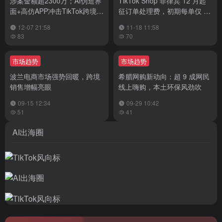
涉案金额超2300万；AI伪造界
TikTok Shop 菲律宾 12 月起
面+高仿APP冲击TikTok跨境电
征订单处理费，初期每单仅 3
商生态
比索
12-07 21:58
11-18 11:58
83
70
市场趋势
市场趋势
波兰电商市场强势回暖，跨境
希腊网购新动向：超 9 成网民
销售增幅亮眼
线上嗨购，本土环保风劲吹
09-15 12:34
09-29 10:42
51
41
AI出海圈