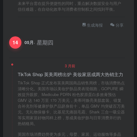
未来平台需在提升便捷性的同时，重点解决数据安全与用户
信任难题，在自动化效率与消费者控制权之间找到平衡。
生成海报
分享
· 星期四
14
05月
3 月前
TikTok Shop 英美周榜出炉 美妆家居成两大热销主力
TikTok Shop 正式发布英美两国商品销售周榜，市场消费热点
清晰分化。美国市场以美妆护肤品类表现领跑，GOPURE 瞬
效提升眼胶、Medicube PDRN 粉色胶原蛋白多效膏预估
GMV 达 140 万至 170 万美元，美蒂珂焕亮美肌套装、镁复
合补充剂等健康护肤产品跻身前十，单品 GMV 均突破百万美
元。无礼物保修卡、比基尼无痛脱毛霜、Shark 三合一吸尘器
等实用家居好物同样上榜，形成美妆护肤与日常消费并行的
热销格局。
英国市场消费趋势更为多元，母婴、家居、运动服饰等多品