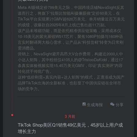
Meta AI眼镜定价799美元之际，中国跨境店铺NovaSight反其
道而行之，将旗下“拉斯比智能AI摄像眼镜”定价60美元，在
TikTok平台实现累计GMV超620万美元、单月销量近百万美元
的成绩，该爆款自2025年8月上线已售出超11万副。
该产品未堆砌功能，而是依托精准供应链策略，采用成本仅
10-15美元的紫光展锐W517芯片，聚焦1080P拍摄与160种语
言实时翻译两大核心需求，让产品从“科技尝鲜”转变为日常刚
需消费品。
营销上，NovaSight避开高昂大V合作费用，构建近2000人中
小达人矩阵，其中粉丝仅4105人的@TristooDaKidd，通过17
条真实体验视频实现15.45万美元GMV，印证“真实测评”内容
转化优于传统广告。
这种“低价刚需+真实内容+达人矩阵”的模式，正逐渐成为国产
品牌TikTok出海的全新标准，也彰显了中国供应链在全球市
场的竞争力。
生成海报
分享
3 月前
TikTok Shop美区Q1销售49亿美元，45岁以上用户成
增长主力