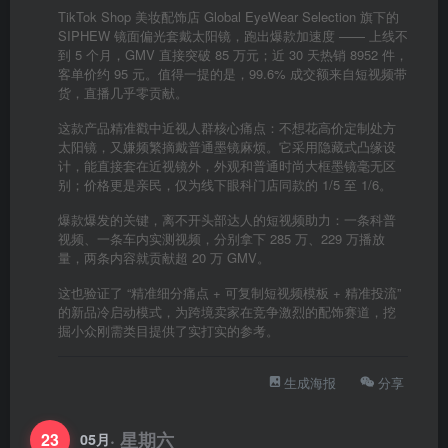
TikTok Shop 美妆配饰店 Global EyeWear Selection 旗下的
SIPHEW 镜面偏光套戴太阳镜，跑出爆款加速度 —— 上线不
到 5 个月，GMV 直接突破 85 万元；近 30 天热销 8952 件，
客单价约 95 元。值得一提的是，99.6% 成交额来自短视频带
货，直播几乎零贡献。
这款产品精准戳中近视人群核心痛点：不想花高价定制处方
太阳镜，又嫌频繁摘戴普通墨镜麻烦。它采用隐藏式凸缘设
计，能直接套在近视镜外，外观和普通时尚大框墨镜毫无区
别；价格更是亲民，仅为线下眼科门店同款的 1/5 至 1/6。
爆款爆发的关键，离不开头部达人的短视频助力：一条科普
视频、一条车内实测视频，分别拿下 285 万、229 万播放
量，两条内容就贡献超 20 万 GMV。
这也验证了 “精准细分痛点 + 可复制短视频模板 + 精准投流”
的新品冷启动模式，为跨境卖家在竞争激烈的配饰赛道，挖
掘小众刚需类目提供了实打实的参考。
生成海报
分享
· 星期六
23
05月