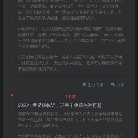
该产品精准解决男性“懒得选、怕麻烦”的痛点，6条多色打包
售卖，适配通勤、健身等多场景，主打冰丝速干等实用功
能，定价约20美元，为消费者提供便捷的夏季穿搭方案，契
合当下欧美男装功能性、便捷性的消费趋势。
内容营销上，达人视频聚焦穿搭场景和实用细节、邀请不同
体型试穿，降低用户决策成本，其中达人@seal.the.deals的
一条视频播放量超660万，带动约6000单销售，契合TikTok内
容带货的核心逻辑。
该案例为卖家提供参考：提前布局应季产品、紧跟平台运动
户外流量扶持方向，聚焦场景与痛点，尤其可借助父亲节等
节点挖掘男性消费潜力。
生成海报
分享
4 月前
2026年世界杯临近，球星卡收藏热潮再起
随着2026年世界杯临近，以球星卡为代表的收藏玩具市场迎
来新一轮热潮。2022年世界杯期间，相关收藏产品销售额曾
占巴西玩具市场的12%。
本届世界杯参赛队伍从32支增至48支，知名制造商帕尼尼已