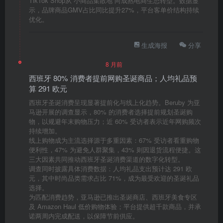
TikTok Shop从“小商品集散地”向成熟电商生态转型。数据显
示，品牌商品GMV占比同比提升27%，平台客单价结构持续
优化。
生成海报
分享
8 月前
西班牙 80% 消费者提前网购圣诞商品；人均礼品预
算 291 欧元
西班牙圣诞消费呈现显著提前化与线上化趋势。Beruby 为亚
马逊开展的调查显示，80% 的消费者选择提前规划圣诞购
物，以规避年末购物压力；近 60% 受访者表示近年网购频次
持续增加。
线上购物成为主流选择源于多重因素：67% 受访者看重购物
便利性，47% 为避免人群聚集，43% 则因退货流程便捷。这
三大因素共同推动西班牙圣诞消费渠道的数字化转型。
调查同时披露具体消费数据：人均礼品支出预计达 291 欧
元，其中时尚品类需求占比 71%，成为最受欢迎的圣诞礼品
选择。
为匹配消费趋势，亚马逊已推出圣诞商店、西班牙美食专区
及 Amazon Haul 低价购物体验；平台提供超千款商品，并承
诺两周内完成配送，以保障节前供应。