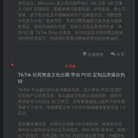
类齐走红。Momcozy 婴儿电动指甲锉以 100 万至 120 万美
元 GMV 登顶榜首，鲨客便携式喷雾风扇、护理套装、男士工
装裤、桌下跑步机及不锈钢锅具等产品紧随其后，消费场景
分布更为分散。整体而言，美国消费者偏爱功效美妆与健康
营养品，英国市场则在母婴、居家生活类品类需求旺盛，两
地均凸显 TikTok Shop 在美妆、生活电器及实用消费品领域
强劲的带货实力，也体现出英美消费者差异化的消费偏好。
生成海报
分享
3 月前
TikTok 社死整蛊文化出圈 带动 POD 定制品类爆款热
销
TikTok 平台盛行的社死与整蛊风潮，强力带动 POD 按需打
印定制产品销量走高。多款趣味定制单品成绩亮眼，搞怪行
李箱套单月利润达 30 万美元，异形整蛊抱枕上线两天销售额
突破 6 万美元，宠物图案定制卫衣相关视频播放量更是超 1.5
亿次。
这类趣味属性强、自带社交传播力的定制好物，精准契合北
美年轻人猎奇娱乐与社交互动需求。同时 POD 零库存、按需
生产的模式，完美适配 TikTok 内容快速起量节奏，大幅降低