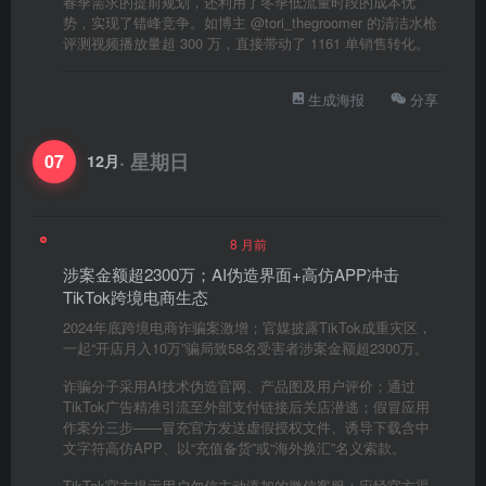
春季需求的提前规划，还利用了冬季低流量时段的成本优
势，实现了错峰竞争。如博主 @tori_thegroomer 的清洁水枪
评测视频播放量超 300 万，直接带动了 1161 单销售转化。
生成海报
分享
· 星期日
07
12月
8 月前
涉案金额超2300万；AI伪造界面+高仿APP冲击
TikTok跨境电商生态
2024年底跨境电商诈骗案激增；官媒披露TikTok成重灾区，
一起“开店月入10万”骗局致58名受害者涉案金额超2300万。​
诈骗分子采用AI技术伪造官网、产品图及用户评价；通过
TikTok广告精准引流至外部支付链接后关店潜逃；假冒应用
作案分三步——冒充官方发送虚假授权文件、诱导下载含中
文字符高仿APP、以“充值备货”或“海外换汇”名义索款。​
TikTok官方提示用户勿信主动添加的微信客服；应经官方渠