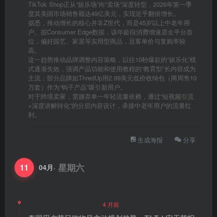
TikTok Shop正从“娱乐场”向“卖场”深度转型，2026年第一季
度其美国市场销售额达49亿美元，实现近乎翻倍增长。
据悉，推动增长的核心并非Z世代，而是45岁以上中老年用
户。据Consumer Edge数据，该年龄段消费增速居全平台首
位，偏好园艺、家居等实用型商品，且客单价与复购率较
高。
这一趋势推动品牌调整内容策略，以往10秒爆款的“娱乐化”模
式逐渐失效，强调产品功能和使用教程的“教育型”长内容成为
主流；部分品牌如ThredUp用2.99美元低价收纳包（两周售10
万套）作为“钩子产品”吸引新用户。
对于跨境卖家，需摒弃单一年轻流量依赖，通过“短视频引流
+深度讲解转化”的分层内容设计，承接中老年用户的流量红
利。
生成海报
分享
· 星期六
11
04月
4 月前