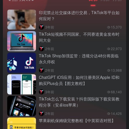
印尼禁止社交媒体进行交易，TikTok等平台如
何应对？
3年前
15,370
TikTok短视频不同国家、不同赛道黄金发布时
间大全
2年前
22,973
TikTok Shop加强监管：违规分达48分将面临
永久停权
2年前
13,988
ChatGPT iOS应用：如何注册美区Apple ID和
购买Plus会员【图文教程】
3年前
68,140
TikTok怎么下载安装？抖音国际版下载安装教
程分享（安卓ios苹果）
2年前
14,426
苹果刷机保姆级完整教程【中英双语对照】