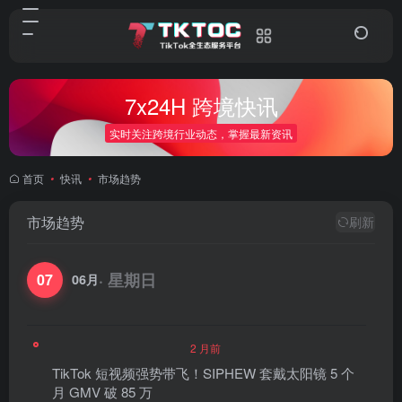
7x24H 跨境快讯
实时关注跨境行业动态，掌握最新资讯
首页
•
快讯
•
市场趋势
市场趋势
刷新
· 星期日
07
06月
2 月前
TikTok 短视频强势带飞！SIPHEW 套戴太阳镜 5 个
月 GMV 破 85 万