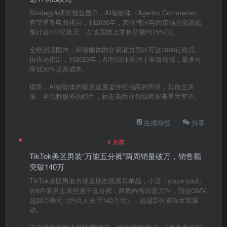
Strategy&研究报告显示，AI智能体（Agentic Commerce）
有望重塑电商格局，到2030年，其在德国电商市场的交易额
预计达170亿欧元，占该国线上零售总额约15%[3]。
全欧洲范围内，AI智能体的交易潜力预计可达1090亿欧元。
报告还指出，到2029年，AI智能体应用于客服领域，最多可
降低30%运营成本。
据悉，AI智能体的普及速度是传统电商的四倍，其自主决
策、全流程服务的特性，标志着商业领域将迎来重大变革。
生成海报
分享
4 月前
TikTok美区男装“万能五分裤”两周销量破万，销售额
突破140万
TikTok美区男装市场近期出现黑马单品，小店「youre cool」
的6件装男士冰丝速干五分裤，两周内售出近万件，预估GMV
超20万美元（约合人民币140万元），超越部分资深女装爆
款。