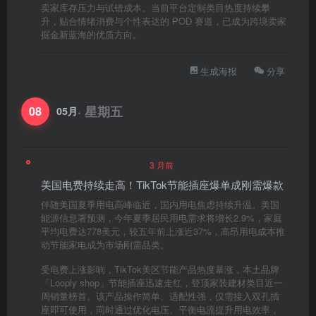
卖家库存压力与试错成本。当前平台定制类目热度持续攀
升，贴合情绪消费与个性表达的 POD 赛道，已成为跨境卖家
掘金新蓝海的优质方向。
生成海报
分享
· 星期五
08
05月
3 月前
美国电费持续走高！TikTok节能插座爆单成刚需爆款
伴随美国夏季用电高峰临近，国内用电焦虑持续升温。美国
能源信息署预测，今年夏季居民用电需求将增长2.9%，家庭
平均电费达778美元，较五年前上涨近37%，高昂用电成本推
动节能家电成为市场刚需品类。
受电费上涨影响，TikTok美区节能产品热度暴涨，本土品牌
「Looply shop」节能插座迅速走红，登顶家装建材类目近一
周销量榜首。该产品操作简单、适配性强，仅需接入双孔插
座即可使用，同时通过优化电压、平衡电流提升用电效率，