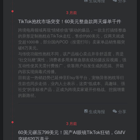
生成海报
分享
3 月前
TikTok抱枕市场突变！60美元整蛊款两天爆单千件
跨境电商领域再现“情绪价值”驱动的爆品，一款主打搞怪整蛊
的异形定制抱枕在TikTok走红，售价约60美元，仅两天就成
交超1000单，部分国内POD（按需打印）卖家单品销售额突
破6万美元。
与传统功能性抱枕不同，该产品核心卖点并非舒适度，而是
“社交玩梗”属性，消费者多用来整蛊朋友或拍摄反应视频，强
互动性使其无需付费推广，依靠用户自发生成的恶搞、开箱
内容实现病毒式传播。
目前这一热销趋势已延伸至Etsy等平台，宠物异形抱枕等衍
生款也同步走俏，业内人士表示，这类“低成本、高趣味、强
社交”的非标准产品，正成为跨境卖家避开价格战、挖掘增量
的新路径。
生成海报
分享
3 月前
60美元碾压799美元！国产AI眼镜TikTok狂销，GMV
突破620万美元