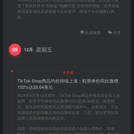
道下载软件并对“高收益”“稳赚不赔”宣传保持警惕；此举倒逼
跨境卖家强化渠道核验与反诈意识，降低平台合规敞口风
险。
生成海报
分享
· 星期五
05
12月
8 月前
TikTok Shop商品均价持续上涨；鞋类单价同比激增
103%达28.64美元
2025年4月至10月期间，TikTok Shop商品价格呈现全面上涨
趋势，鞋类平均单价同比激增103%至28.64美元，体育用
品、箱包及时尚配饰等品类涨幅均超40%。分析指出，平台
早期低价补贴策略正转向品牌化运营，三星、迪士尼等知名
品牌入驻推动整体均价提升。
同期，特朗普政府关税政策促使多个品牌上调售价，加速