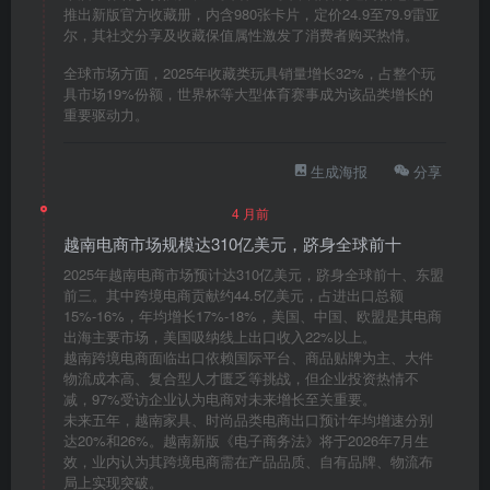
推出新版官方收藏册，内含980张卡片，定价24.9至79.9雷亚
尔，其社交分享及收藏保值属性激发了消费者购买热情。
全球市场方面，2025年收藏类玩具销量增长32%，占整个玩
具市场19%份额，世界杯等大型体育赛事成为该品类增长的
重要驱动力。
生成海报
分享
4 月前
越南电商市场规模达310亿美元，跻身全球前十
2025年越南电商市场预计达310亿美元，跻身全球前十、东盟
前三。其中跨境电商贡献约44.5亿美元，占进出口总额
15%-16%，年均增长17%-18%，美国、中国、欧盟是其电商
出海主要市场，美国吸纳线上出口收入22%以上。
越南跨境电商面临出口依赖国际平台、商品贴牌为主、大件
物流成本高、复合型人才匮乏等挑战，但企业投资热情不
减，97%受访企业认为电商对未来增长至关重要。
未来五年，越南家具、时尚品类电商出口预计年均增速分别
达20%和26%。越南新版《电子商务法》将于2026年7月生
效，业内认为其跨境电商需在产品品质、自有品牌、物流布
局上实现突破。