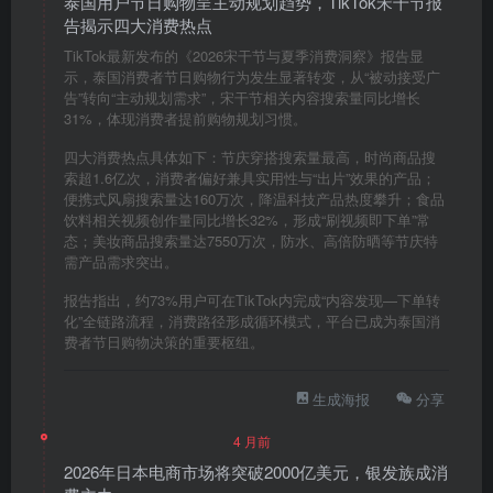
泰国用户节日购物呈主动规划趋势，TikTok宋干节报
告揭示四大消费热点
TikTok最新发布的《2026宋干节与夏季消费洞察》报告显
示，泰国消费者节日购物行为发生显著转变，从“被动接受广
告”转向“主动规划需求”，宋干节相关内容搜索量同比增长
31%，体现消费者提前购物规划习惯。
四大消费热点具体如下：节庆穿搭搜索量最高，时尚商品搜
索超1.6亿次，消费者偏好兼具实用性与“出片”效果的产品；
便携式风扇搜索量达160万次，降温科技产品热度攀升；食品
饮料相关视频创作量同比增长32%，形成“刷视频即下单”常
态；美妆商品搜索量达7550万次，防水、高倍防晒等节庆特
需产品需求突出。
报告指出，约73%用户可在TikTok内完成“内容发现—下单转
化”全链路流程，消费路径形成循环模式，平台已成为泰国消
费者节日购物决策的重要枢纽。
生成海报
分享
4 月前
2026年日本电商市场将突破2000亿美元，银发族成消