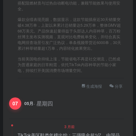
搭配阻燃材质与过热自动断电功能，兼顾节能效果与使用安
全。
爆款业绩表现亮眼，数据显示，这款节能插座近30天销量突
破4.38万单，上架以来累计总销量达5.29万单，整体GMV超
68万美元。产品快速起量得益于头部达人内容种草，百万粉
丝博主发布实测视频，直观对比电费账单变化，并结合真实
电网排查场景引发广泛热议，单条视频带货近6000单，30天
累计种草销量超1万单，内容转化效果突出。
当前美国电价持续上涨，节能省电不再是社交潮流，已然成
为普通家庭的日常刚需，依托TikTok内容种草的节能小家
电，持续打开美国消费市场增量空间。
生成海报
分享
· 星期四
07
05月
3 月前
TikTok美区鞋类年榜出炉：三强吸金超1亿，中国品