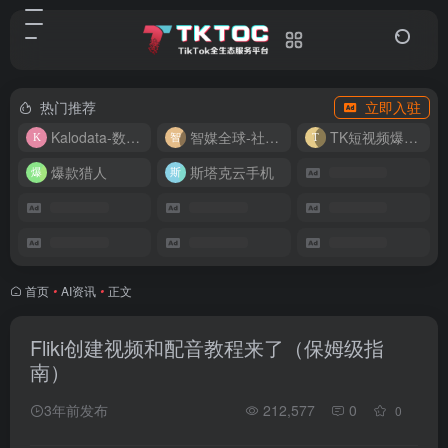
热门推荐
立即入驻
Kalodata-数据分析平台
智媒全球-社媒管理平台
TK短视频爆款复刻
爆款猎人
斯塔克云手机
首页
•
AI资讯
•
正文
Fliki创建视频和配音教程来了（保姆级指
南）
3年前发布
212,577
0
0