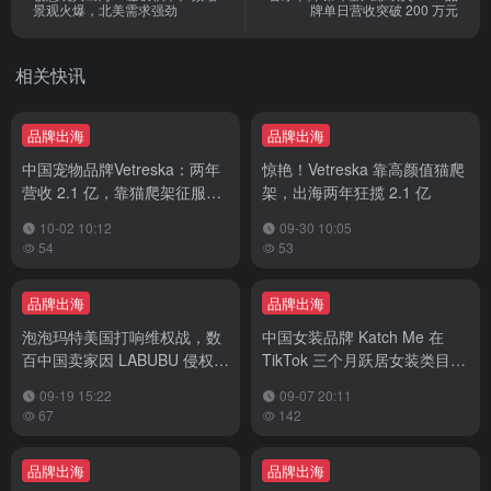
景观火爆，北美需求强劲
牌单日营收突破 200 万元
相关快讯
品牌出海
品牌出海
中国宠物品牌Vetreska：两年
惊艳！Vetreska 靠高颜值猫爬
营收 2.1 亿，靠猫爬架征服欧
架，出海两年狂揽 2.1 亿
美市场
10-02 10:12
09-30 10:05
54
53
品牌出海
品牌出海
泡泡玛特美国打响维权战，数
中国女装品牌 Katch Me 在
百中国卖家因 LABUBU 侵权恐
TikTok 三个月跃居女装类目
遭天价赔偿
TOP1，GMV 破 7000 万
09-19 15:22
09-07 20:11
67
142
品牌出海
品牌出海