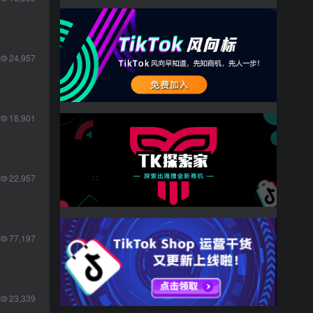
24,957
18,901
22,957
77,197
23,339