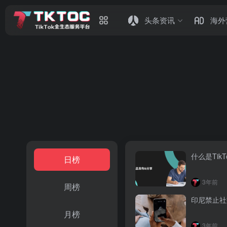
头条资讯
海外
什么是TikT
日榜
3年前
周榜
印尼禁止社
月榜
3年前