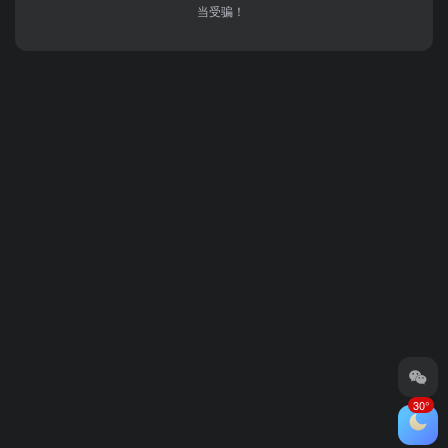
当受骗！
30°