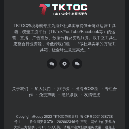
TKTOC跨境导航​专注为海外社媒卖家提供全链路运营工具
箱，覆盖主流平台（TikTok/YouTube/Facebook等）​的运
营、直播、广告投放、数据分析及变现服务。以中立工具生
态整合行业资源，降低跨境门槛——“做社媒卖家的万能工
具箱，让全球生意更高效。”
关于我们
加入我们
排行榜
出海BOSS圈
专栏合
作
免责声明
隐私条款
友情链接
Copyright @copy 2023
TKTOC跨境导航
鲁ICP备2021038738
号-1
鲁公网安备37011202002346号
声明：网站上的服务均
为第三方提供，与TKTOC无关。请用户注意甄别服务质量，避免上