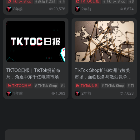
TikTok Shop
# 商品卡选品
# TikTok Shop
TKTOC日报
# 商品卡
# TikTok Shop
# 跨
2年前
20,578
2年前
8,874
TKTOC日报｜TikTok提前布
TikTok Shop扩张欧洲与拉美
局，角逐中东千亿电商市场
市场，面临税务与激烈竞争挑
战
TKTOC日报
# TikTok Shop
# tiktok直播
TikTok头条
# 中东市场
# TikTok Shop
# Tik
1年前
1,063
2年前
7,623