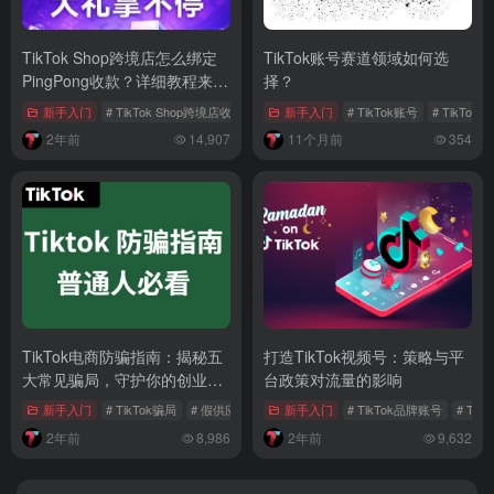
TikTok Shop跨境店怎么绑定
TikTok账号赛道领域如何选
PingPong收款？详细教程来
择？
啦！
新手入门
# TikTok Shop跨境店收款
# 英国跨境站收款
新手入门
# TikTok账号
# 美国跨境站收款
# TikTo
2年前
14,907
11个月前
354
TikTok电商防骗指南：揭秘五
打造TikTok视频号：策略与平
大常见骗局，守护你的创业梦
台政策对流量的影响
想
新手入门
# TikTok骗局
# 假供应链
# tiktok电商
新手入门
# TikTok品牌账号
# Ti
2年前
8,986
2年前
9,632