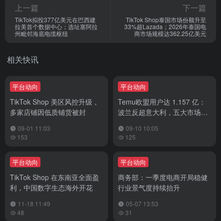
上一篇
下一篇
TikTok拟投377亿美元在巴西建
TikTok Shop泰国市场份额升至
拉美首个数据中心；选址塞阿拉
33%超Lazada；2026年泰国电
州毗邻海底电缆枢纽
商市场规模达362.25亿美元
相关快讯
平台动向
平台动向
TikTok Shop 美区风控升级，
Temu欧盟用户达 1.157 亿：
多家店铺因低质铺货被封
波兰反超意大利，五大市场占
比 64%
09-01 11:03
09-10 10:05
153
125
平台动向
平台动向
TikTok Shop 在东南亚全面盈
商务部：一季度电商开局稳健
利，中国数字生态海外开花
行业景气度持续抬升
11-18 11:49
05-07 13:53
48
31