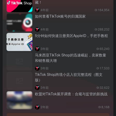
藏！
4年前
164,954
如何查看TikTok账号的归属国家
4年前
288,232
5分钟如何快速注册美区AppleID，手把手教程
3年前
65,240
马来西亚TikTok Shop的迅速崛起，卖家数量
和销售额大增
3年前
17,533
TikTok Shop跨境小店入驻完整流程（图文
版）
3年前
32,622
欧盟对TikTok展开调查：合规与监管的新挑战
2年前
8,168