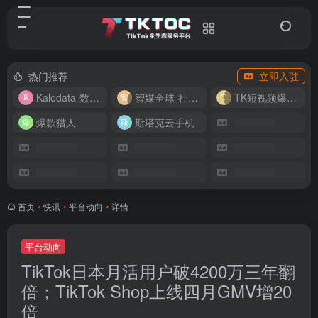
热门推荐
立即入驻
Kalodata-数据分析平台
智媒全球-社媒管理平台
TK短视频爆款复刻
爆款猎人
斯塔克云手机
首页
•
快讯
•
平台动向
•
详情
平台动向
TikTok日本月活用户破4200万三年翻
倍；TikTok Shop上线四月GMV增20
倍