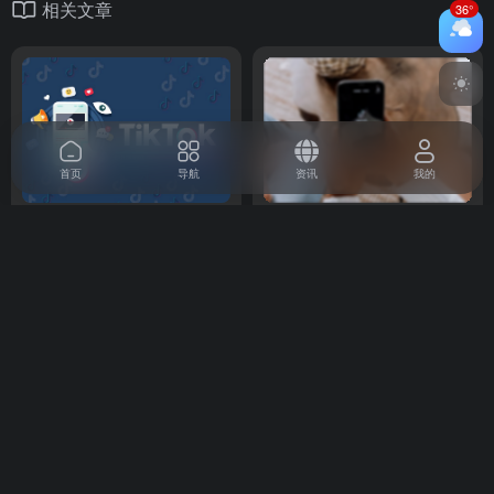
相关文章
36°
首页
导航
资讯
我的
TikTok鞋包假发短视频运营步
运营TikTok账号的四大实用技
骤有哪些？
巧
短视频运营
# 短视频运营
短视频运营
# TikTok运营
# TikTo
11个月前
136
2年前
11,567