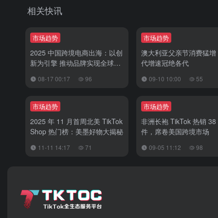
相关快讯
市场趋势
市场趋势
2025 中国跨境电商出海：以创
澳大利亚父亲节消费猛增
新为引擎 推动品牌实现全球突
代增速冠绝各代
破
08-17 00:17
96
09-10 10:00
55
市场趋势
市场趋势
2025 年 11 月首周北美 TikTok
非洲长袍 TikTok 热销 38
Shop 热门榜：美墨好物大揭秘
件，席卷美国跨境市场
11-11 14:17
71
09-05 11:12
98