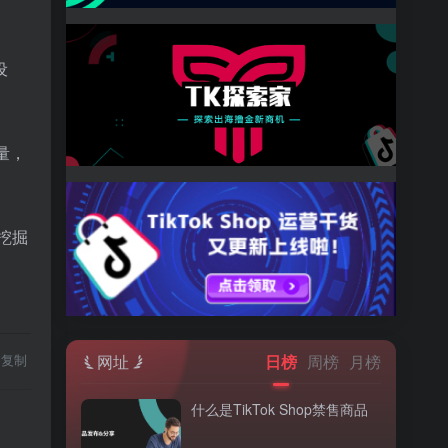
设
量，
挖掘
复制
网址
日榜
周榜
月榜
什么是TikTok Shop禁售商品