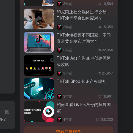
3年前
10,564
印尼禁止社交媒体进行交易，
TikTok等平台如何应对？
3年前
15,359
TikTok短视频不同国家、不同
赛道黄金发布时间大全
2年前
22,958
TikTok Ads广告账户创建保姆
级攻略
3年前
24,957
TikTok Shop 知识产权规则
3年前
18,901
如何查看TikTok账号的归属国
家
一篇
了...
4年前
288,222
查看完整榜单