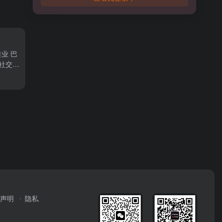
业 巴
成社交电
声明
隐私