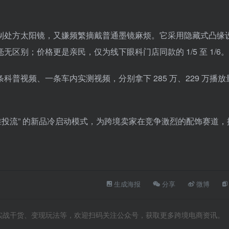
制处方太阳镜，又嫌频繁摘戴普通墨镜麻烦。它采用隐藏式凸缘
别；价格更是亲民，仅为线下眼科门店同款的 1/5 至 1/6。
普视频、一条车内实测视频，分别拿下 285 万、229 万播放
 精准投流” 的新品冷启动模式，为跨境卖家在竞争激烈的配饰赛道，
生成海报
分享
微博
向、实战干货、变现玩法等，欢迎扫码关注公众号，获取更多跨境电商资讯。