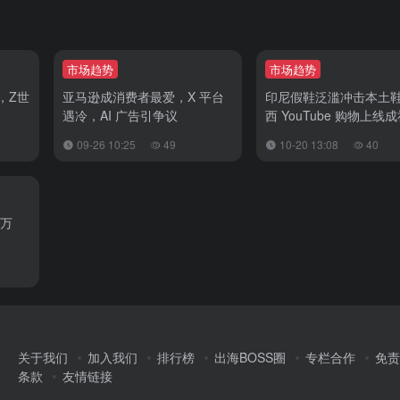
市场趋势
市场趋势
，Z世
亚马逊成消费者最爱，X 平台
印尼假鞋泛滥冲击本土鞋
遇冷，AI 广告引争议
西 YouTube 购物上线
商里程碑
09-26 10:25
49
10-20 13:08
40
 万
关于我们
加入我们
排行榜
出海BOSS圈
专栏合作
免责
条款
友情链接