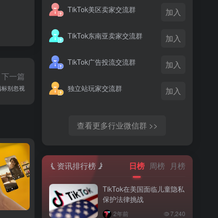
TikTok美区卖家交流群
加入
TikTok东南亚卖家交流群
加入
TikTok广告投流交流群
加入
下一篇
独立站玩家交流群
指标别忽视
加入
查看更多行业微信群 >>
资讯排行榜
日榜
周榜
月榜
TikTok在美国面临儿童隐私
保护法律挑战
2年前
7,240