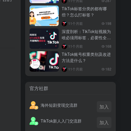
11个月前
287
越南监管出手核查Shopee、TikTok
TikTok标签分类的都有哪
Shop涨价行为，佣金调整遭调查
些？怎么打标签？
3 月前
11个月前
198
TikTok Shop 印尼推出出海项目 助力本
深度剖析：TikTok短视频为
土品牌开拓东南亚市场
啥必须用标签，必要性全解
析
3 月前
11个月前
168
TikTok Shop 英美周榜出炉 美妆家居成
TikTok账号权重类别及改进
两大热销主力
。
方法是什么？
11个月前
182
官方社群
海外短剧变现交流群
加入
TikTok新人入门交流群
加入