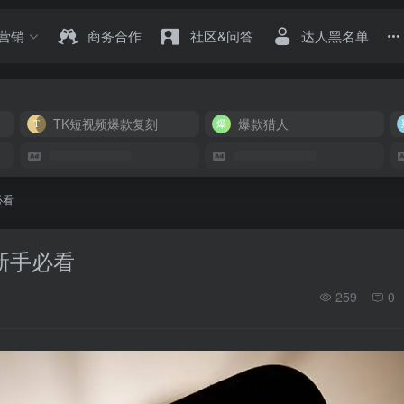
营销
商务合作
社区&问答
达人黑名单
TK短视频爆款复刻
爆款猎人
必看
，新手必看
259
0