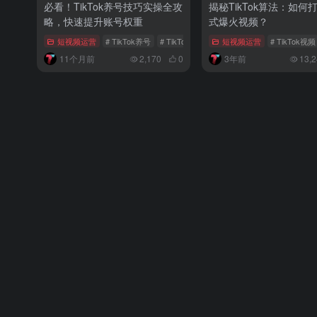
必看！TikTok养号技巧实操全攻
揭秘TikTok算法：如何
略，快速提升账号权重
式爆火视频？
短视频运营
# TikTok养号
# TikTok养号技巧
短视频运营
# 养号教程
# TikTok视频
11个月前
2,170
0
3年前
13,2