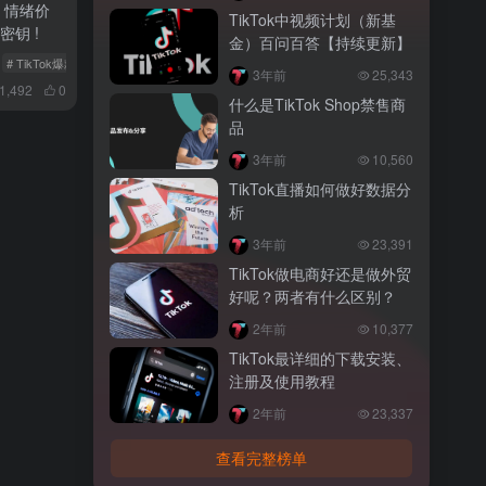
码：情绪价
TikTok中视频计划（新基
密钥 !
金）百问百答【持续更新】
# TikTok爆款视频
# 品牌出海
3年前
25,343
1,492
0
什么是TikTok Shop禁售商
品
3年前
10,560
TikTok直播如何做好数据分
析
3年前
23,391
TikTok做电商好还是做外贸
好呢？两者有什么区别？
2年前
10,377
TikTok最详细的下载安装、
注册及使用教程
2年前
23,337
查看完整榜单