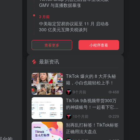
GMV 与直播数据暴涨
3 月前
中美敲定贸易协议延至 11 月 启动各
300 亿美元互降关税谈判
3 月前
查看更多
小程序查看
TikTok Shop 上线 “三日达” 标签 履约
快、转化高、曝光多
最新资讯
3 月前
AI 购物代理化趋势明显 30% 美国消费
TikTok 爆火的 8 大开头秘
者接受 AI 代下单
籍，小白也能轻松上手！
3 月前
9个月前
468
TikTok Shop 爱尔兰全面开放入驻 本土
TikTok 9条视频带货300万
品牌可零门槛开店
的神级账号！一起看下它征
服老外的爆单逻辑
3 月前
10个月前
229
音乐节降噪耳塞风靡欧美 DTC 品牌单日
别再乱打标签！TikTok标签
营收突破 200 万元
正确用法大盘点
平台的
3 月前