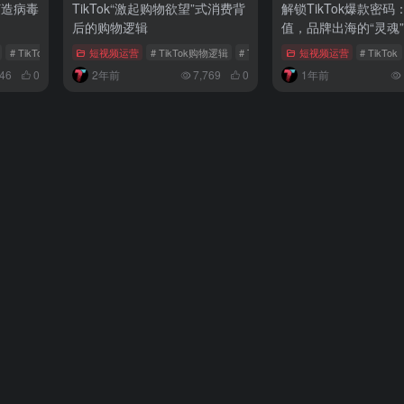
打造病毒
TikTok“激起购物欲望”式消费背
解锁TikTok爆款密
后的购物逻辑
值，品牌出海的“灵魂”
# TikTok算法
# TikTok算法逻辑
短视频运营
# TikTok购物逻辑
# TikTok激起购物欲望
短视频运营
# 兴趣电商
# TikTok
46
0
2年前
7,769
0
1年前