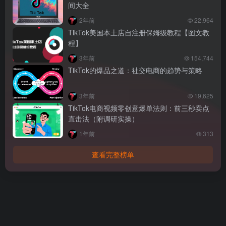
间大全
2年前
22,964
TikTok美国本土店自注册保姆级教程【图文教
程】
3年前
154,744
TikTok的爆品之道：社交电商的趋势与策略
3年前
19,625
TikTok电商视频零创意爆单法则：前三秒卖点
直击法（附调研实操）
1年前
313
查看完整榜单