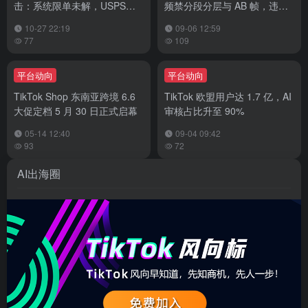
击：系统限单未解，USPS自
频禁分段分层与 AB 帧，违规
发货禁令生效
将关电商权限
10-27 22:19
09-06 12:59
77
109
平台动向
平台动向
TikTok Shop 东南亚跨境 6.6
TikTok 欧盟用户达 1.7 亿，AI
大促定档 5 月 30 日正式启幕
审核占比升至 90%
05-14 12:40
09-04 09:42
93
72
AI出海圈