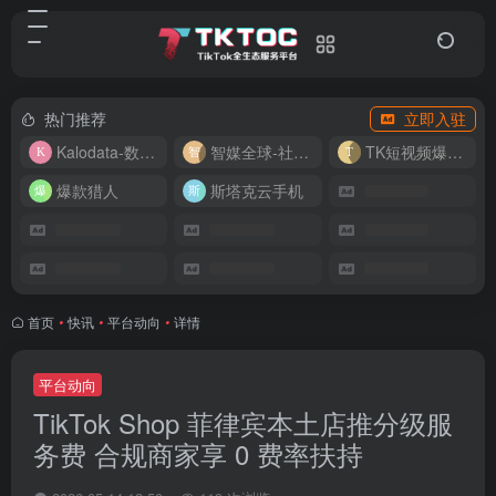
热门推荐
立即入驻
Kalodata-数据分析平台
智媒全球-社媒管理平台
TK短视频爆款复刻
爆款猎人
斯塔克云手机
首页
•
快讯
•
平台动向
•
详情
平台动向
TikTok Shop 菲律宾本土店推分级服
务费 合规商家享 0 费率扶持