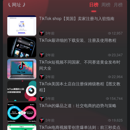
网址
日榜
周榜
月榜
TikTok shop【英国】卖家注册与入驻指南
3年前
12,957
TikTok最详细的下载安装、注册及使用教程
2年前
23,347
TikTok短视频不同国家、不同赛道黄金发布时
间大全
2年前
22,964
TikTok美国本土店自注册保姆级教程【图文教
程】
3年前
154,744
TikTok的爆品之道：社交电商的趋势与策略
3年前
19,625
TikTok电商视频零创意爆单法则：前三秒卖点