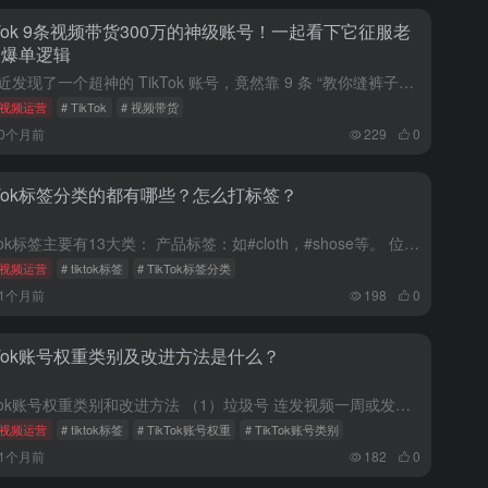
kTok 9条视频带货300万的神级账号！一起看下它征服老
的爆单逻辑
我最近发现了一个超神的 TikTok 账号，竟然靠 9 条 “教你缝裤子的视频” 卖货卖了 273 万，10 天销售额就超 30 万美金，太牛了！咱来唠唠它是咋做到的。 利他开头，观众不走 这个账号主...
视频运营
# TikTok
# 视频带货
10个月前
229
0
kTok标签分类的都有哪些？怎么打标签？
TikTok标签主要有13大类： 产品标签：如#cloth，#shose等。 位置标签：想要让视频更精准的投放到目的区域带货的朋友，就要加上位置标签。 节日标签：如#Valentine's Day...
视频运营
# tiktok标签
# TikTok标签分类
11个月前
198
0
kTok账号权重类别及改进方法是什么？
TikTok账号权重类别和改进方法 （1）垃圾号 连发视频一周或发视频20个左右均为100左右播放。所有的账号前期表现非常重要，这种账号就算后期再用心运营也大概率表现不如意。改进方法：换内容或重新起号...
视频运营
# tiktok标签
# TikTok账号权重
# TikTok账号类别
11个月前
182
0