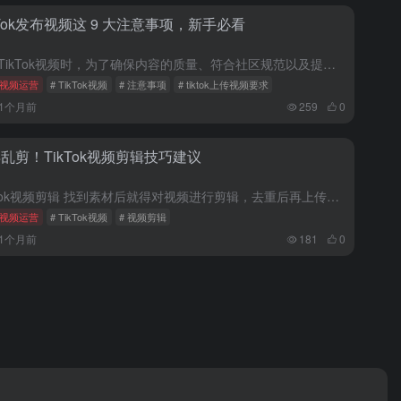
kTok发布视频这 9 大注意事项，新手必看
发布TikTok视频时，为了确保内容的质量、符合社区规范以及提升观看体验，以下是一些重要的注意事项： 内容质量： 视频清晰度：确保视频画面清晰，分辨率适中，无严重晃动或模糊现象。 音质优良：如果包含音...
视频运营
# TikTok视频
# 注意事项
# tiktok上传视频要求
11个月前
259
0
乱剪！TikTok视频剪辑技巧建议
TikTok视频剪辑 找到素材后就得对视频进行剪辑，去重后再上传。 （1）为何要剪辑 主要是要遵循TikTok的社区规定。 每一个视频都有一个唯一的MD5值，相当于视频基因、身份证。 剪辑的目的就是为...
视频运营
# TikTok视频
# 视频剪辑
11个月前
181
0