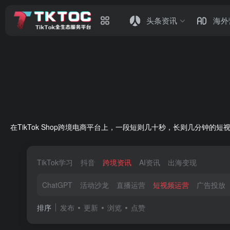
头条资讯
海外
在TikTok Shop跨境电商平台上，一段短则几十秒，长则几分
TikTok学习
抖音
跨境资讯
AI资讯
出海变现
ChatGPT
活动沙龙
直播运营
短视频运营
广告投放
排序
发布
更新
浏览
点赞