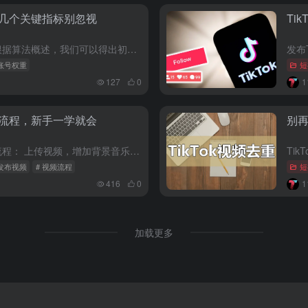
？这几个关键指标别忽视
Ti
影响TikTok账号权重的关键指标 根据算法概述，我们可以得出初步结论，影响账号权重的5个关键指标。 （1）完播率 开头前三秒最关键，用户可能只需要3秒来判断是否要看下去，如果开头太拖沓，大部分用户会...
ok账号权重
短
127
0
详细流程，新手一学就会
别再
如何发布TikTok视频？ 发布视频流程： 上传视频，增加背景音乐，道具/文字/贴纸（可选），文案，标签，封面，参数，同步分享，最后点Post发布。 （一）上传视频 打开TikTok，点最下面的按钮...
ok发布视频
# 视频流程
短
416
0
加载更多