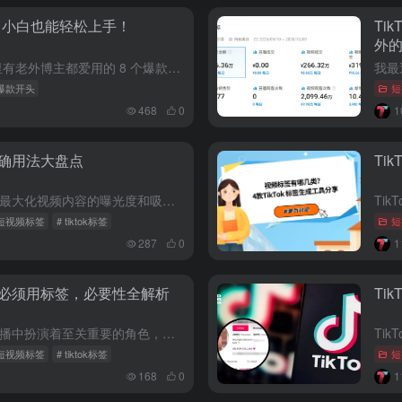
秘籍，小白也能轻松上手！
Ti
外
想让你的 TikTok视频秒吸睛？这里有老外博主都爱用的 8 个爆款开头，涵盖痛点解决、情感共鸣、泛流量吸睛三大类，各种产品都适配，直接套用超省心，赶紧码住！ 是不是为了 TikTok 视频的开头绞尽...
ok爆款开头
短
468
0
正确用法大盘点
Ti
正确使用TikTok短视频标签是为了最大化视频内容的曝光度和吸引目标观众的关注。以下是几个关键步骤和策略来有效使用TikTok标签： 研究热门标签： 在TikTok搜索框中输入关键词，查看当前热门和相...
ok短视频标签
# tiktok标签
短
287
0
为啥必须用标签，必要性全解析
Ti
TikTok短视频标签在内容推广和传播中扮演着至关重要的角色，其必要性体现在以下几个方面： 内容分类与归档： 标签有助于平台将视频内容进行分类和归档，方便用户通过标签搜索感兴趣的内容，也便于系统理解并...
ok短视频标签
# tiktok标签
短
168
0