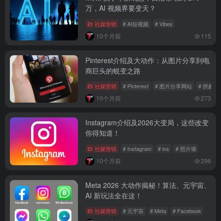
万，AI 视频界要变天？
社媒营销
# AI短视频
# Vibes
10个月前
115
Pinterest介绍及大动作：从图片分享到电
商巨头的蜕变之路
社媒营销
# Pinterest
# 图片分享网站
# 拼趣
10个月前
273
Instagram介绍及2026大变局，这些改变
你得知道！
社媒营销
# Instagram
# ins
# 照片墙
10个月前
296
Meta 2026 大动作揭秘！算法、元宇宙、
AI 新玩法全在这！
社媒营销
# 元宇宙
# Meta
# Facebook