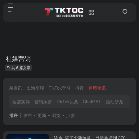
社媒营销
共 6 篇文章
AI资讯
出海变现
TikTok学习
抖音
跨境资讯
运营实操
营销洞察
TikTok头条
ChatGPT
活动沙龙
直播
排序
发布
更新
浏览
点赞
Meta 搞了个新玩意，日活暴增到 270