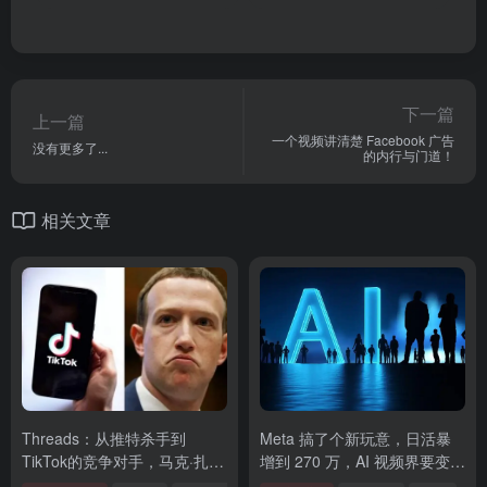
下一篇
上一篇
一个视频讲清楚 Facebook 广告
没有更多了...
的内行与门道！
相关文章
Threads：从推特杀手到
Meta 搞了个新玩意，日活暴
TikTok的竞争对手，马克·扎克
增到 270 万，AI 视频界要变
伯格的新挑战
天？