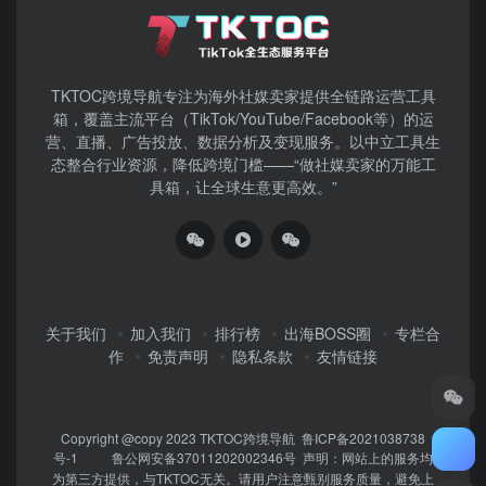
TKTOC跨境导航​专注为海外社媒卖家提供全链路运营工具
箱，覆盖主流平台（TikTok/YouTube/Facebook等）​的运
营、直播、广告投放、数据分析及变现服务。以中立工具生
态整合行业资源，降低跨境门槛——“做社媒卖家的万能工
具箱，让全球生意更高效。”
关于我们
加入我们
排行榜
出海BOSS圈
专栏合
作
免责声明
隐私条款
友情链接
Copyright @copy 2023
TKTOC跨境导航
鲁ICP备2021038738
号-1
鲁公网安备37011202002346号
声明：网站上的服务均
为第三方提供，与TKTOC无关。请用户注意甄别服务质量，避免上