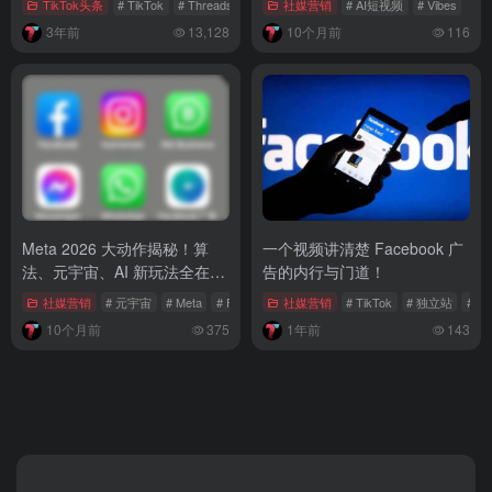
TikTok头条
# TikTok
# Threads
# Z世代
社媒营销
# AI短视频
# Vibes
3年前
13,128
10个月前
116
Meta 2026 大动作揭秘！算
一个视频讲清楚 Facebook 广
法、元宇宙、AI 新玩法全在
告的内行与门道！
这！
社媒营销
# 元宇宙
# Meta
# Facebook
社媒营销
# TikTok
# 独立站
# T
10个月前
375
1年前
143