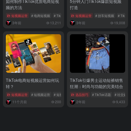
如何制作TikTok优质电商短视
5分钟入门TikTok爆款短视频
频的方法
打造
短视频运营
# 电商短视频
# TikTok优质短视频
短视频运营
# 短视频脚本
# 挂车短视频
# TikT
3年前
13,211
3年前
19,008
TikTok电商短视频运营如何玩
TikTok引爆男士运动短裤销售
转？
狂潮：时尚与功能的完美结合
短视频运营
# 短视频运营
# 短视频模版
选品技巧
# TikTok话题
# 社交媒
11个月前
200
2年前
9,433