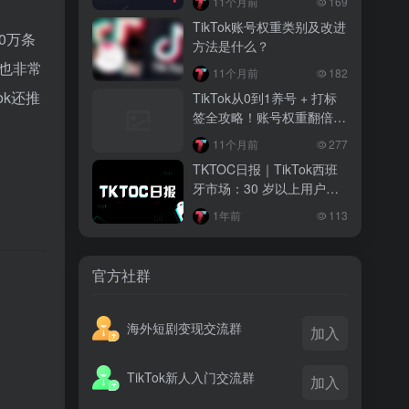
11个月前
169
越南监管出手核查Shopee、TikTok
TikTok账号权重类别及改进
Shop涨价行为，佣金调整遭调查
0万条
方法是什么？
题也非常
3 月前
11个月前
182
TikTok Shop 印尼推出出海项目 助力本
ok还推
TikTok从0到1养号 + 打标
土品牌开拓东南亚市场
签全攻略！账号权重翻倍、
精准涨粉变现就靠这篇
3 月前
11个月前
277
TikTok Shop 英美周榜出炉 美妆家居成
TKTOC日报｜TikTok西班
两大热销主力
牙市场：30 岁以上用户成
消费主力，女性引领
1年前
113
官方社群
。
海外短剧变现交流群
加入
TikTok新人入门交流群
加入