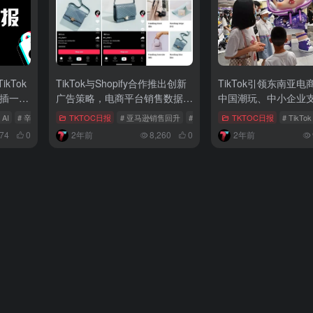
kTok
TikTok与Shopify合作推出创新
TikTok引领东南亚
“插一
广告策略，电商平台销售数据亮
中国潮玩、中小企业
眼
活动
 AI
# 辛选出海
TKTOC日报
# 亚马逊销售回升
# 越南电商平台
TKTOC日报
# TikTok法案审议
# TikTok
74
0
2年前
8,260
0
2年前