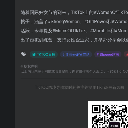
随着国际妇女节的到来，TikTok上的#WomenOfT
帖子，涵盖了#StrongWomen、#GirlPower和#
活跃，今年提及#MomsOfTikTok、#MomLife和
出了虚拟训练营，支持女性企业家，并举办分享会以
TKTOC日报
# 亚马逊宠物市场
# Shopee越南
©
版权声明
以上内容来源于网络或收集整理，内容属作者个人观点，不代表TKTO
TKTOC跨境导航将时刻关注并搜集TikTok最新