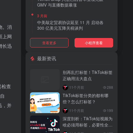
GMV 与直播数据暴涨
3 月前
中美敲定贸易协议延至 11 月 启动各
物。消
300 亿美元互降关税谈判
而上网
3 月前
查看更多
小程序查看
TikTok Shop 上线 “三日达” 标签 履约
增长迅
快、转化高、曝光多
最新资讯
3 月前
AI 购物代理化趋势明显 30% 美国消费
别再乱打标签！TikTok标签
者接受 AI 代下单
正确用法大盘点
3 月前
一起检查
11个月前
288
TikTok Shop 爱尔兰全面开放入驻 本土
TikTok标签分类的都有哪
务自
品牌可零门槛开店
些？怎么打标签？
品，并
3 月前
11个月前
199
音乐节降噪耳塞风靡欧美 DTC 品牌单日
深度剖析：TikTok短视频为
营收突破 200 万元
啥必须用标签，必要性全解
析
3 月前