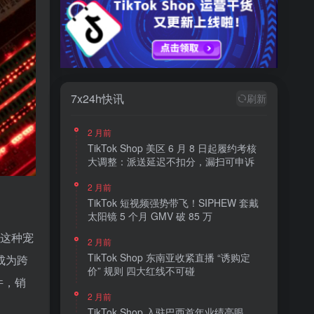
7x24h快讯
刷新
2 月前
TikTok Shop 美区 6 月 8 日起履约考核
大调整：派送延迟不扣分，漏扫可申诉
2 月前
TikTok 短视频强势带飞！SIPHEW 套戴
太阳镜 5 个月 GMV 破 85 万
。这种宠
2 月前
TikTok Shop 东南亚收紧直播 “诱购定
成为跨
价” 规则 四大红线不可碰
件，销
2 月前
TikTok Shop 入驻巴西首年业绩亮眼