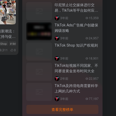
印尼禁止社交媒体进行交
易，TikTok等平台如何应
对？
3年前
15,359
TikTok Ads广告账户创建保
姆级攻略
电商新潮流：
支持与促销
3年前
24,957
 Shop
# tiktok电商
# 东南亚市场
TikTok Shop 知识产权规则
9,311
0
3年前
18,901
TikTok短视频不同国家、不
同赛道黄金发布时间大全
2年前
22,957
TikTok及跨境电商需要科学
上网的几种方式
3年前
77,197
查看完整榜单