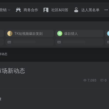
营销
商务合作
社区&问答
达人黑名单
TK短视频爆款复刻
爆款猎人
新动态
市场新动态
7,093
0
金