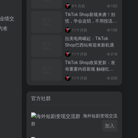
3 月前
9个月前
155
越南监管出手核查Shopee、TikTok
TikTok Shop新规来袭！别
Shop涨价行为，佣金调整遭调查
度业绩交
慌，学会这招，不用投流也
能出单，新手必看
的准
3 月前
11个月前
159
TikTok Shop 印尼推出出海项目 助力本
拉美电商崛起：TikTok
土品牌开拓东南亚市场
Shop巴西站将迎来新机遇
3 月前
11个月前
218
TikTok Shop 英美周榜出炉 美妆家居成
TikTok Shop政策更新：发
两大热销主力
布重要内容新规 触碰红线
封号！
11个月前
226
。
官方社群
海外短剧变现交流
群
加入