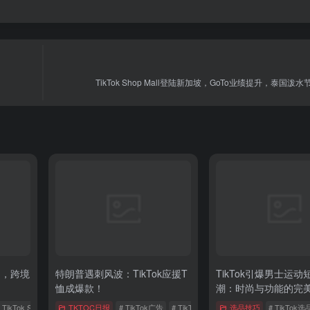
TikTok Shop Mall登陆新加坡，GoTo业绩提升，泰国泼
马，跨境
特朗普遇刺风波：TikTok应援T
TikTok引爆男士运
恤成爆款！
潮：时尚与功能的完
 TikTok Shop
# TikTok选品
TKTOC日报
# TikTok广告
# TikTok Shop
# 东南亚电商
选品技巧
# TikTok选