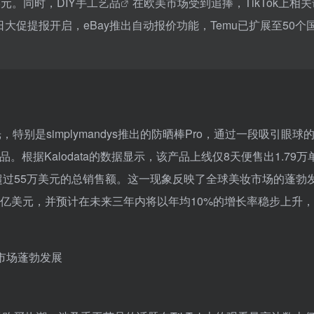
美元。同时，
DIY手工艺品
在欧美市场受到追捧，TikTok上相
员日大促提报开启，eBay推出自动报价功能，Temu已扩展至50个
光，特别是simplymandys推出的防晒棒Pro，通过一段吸引眼球
品。根据Kalodata的数据显示，该产品上线仅8天便售出1.79万
创下了超过55万美元的总销售额。这一现象反映了全球美妆市场的蓬勃
00亿美元，并预计在未来三年内将以年均10%的增长率稳步上升