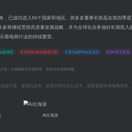
线以来，已成功进入50个国家和地区。拼多多董事长陈磊在第四季
多多将继续贯彻高质量发展战略，并为全球化业务做好长期投入
预示着电商行业的持续繁荣。
emu全球化
# TikTok Shop美妆个护
# 亚马逊Prime会员日
# DIY手工艺品
C立场！文章版权归作者所有，未经允许请勿转载。
风向、实战干货、变现玩法等，欢迎扫码关注公众号，获取更多跨境电商资讯
航
Ai出海派