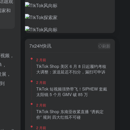
关话题观
国家和
7x24h快讯
刷新
的视频，
2 月前
单，
TikTok Shop 美区 6 月 8 日起履约考核
大调整：派送延迟不扣分，漏扫可申诉
发展，
，到
2 月前
TikTok 短视频强势带飞！SIPHEW 套戴
太阳镜 5 个月 GMV 破 85 万
2 月前
TikTok Shop 东南亚收紧直播 “诱购定
价” 规则 四大红线不可碰
2 月前