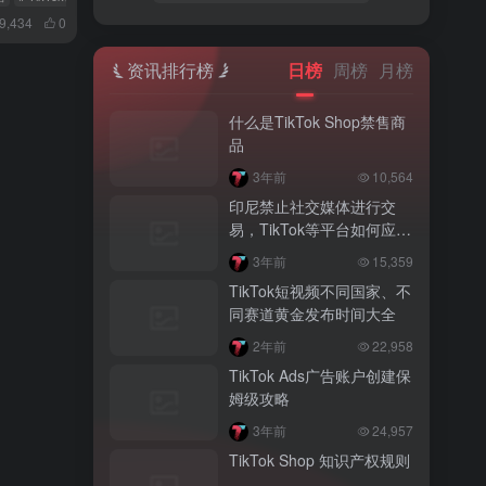
9,434
0
资讯排行榜
日榜
周榜
月榜
什么是TikTok Shop禁售商
品
3年前
10,564
印尼禁止社交媒体进行交
易，TikTok等平台如何应
对？
3年前
15,359
TikTok短视频不同国家、不
同赛道黄金发布时间大全
2年前
22,958
TikTok Ads广告账户创建保
姆级攻略
3年前
24,957
TikTok Shop 知识产权规则