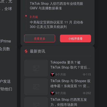
亿次，尤
TikTok Shop 入驻巴西首年业绩亮眼
GMV 与直播数据暴涨
年，全球
3 月前
中美敲定贸易协议延至 11 月 启动各
300 亿美元互降关税谈判
3 月前
查看更多
小程序查看
rime
TikTok Shop 上线 “三日达” 标签 履约
快、转化高、曝光多
会员数
最新资讯
3 月前
AI 购物代理化趋势明显 30% 美国消费
Tokopedia 要关？被
者接受 AI 代下单
TikTok Shop 取代？背后真
相大揭秘！
3 月前
6个月前
115
TikTok Shop 爱尔兰全面开放入驻 本土
户发送
TikTok Shop 与 Shopee 双
品牌可零门槛开店
雄争霸！东南亚双 11 背后
帮助他们
的内容电商新战局
3 月前
9个月前
262
音乐节降噪耳塞风靡欧美 DTC 品牌单日
TikTok Shop 巴西黑五发
营收突破 200 万元
力，剑指市场新局